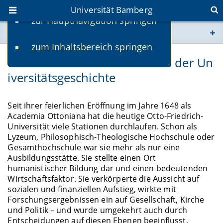
Universität Bamberg
zur Hauptnavigation springen
Sie befinden sich hier:
zum Inhaltsbereich springen
www.uni-bamberg.de
Bedeutende Persönlichkeiten der Un
iversitätsgeschichte
univis.uni-bamberg.de
fis.uni-bamberg.de
Seit ihrer feierlichen Eröffnung im Jahre 1648 als
Academia Ottoniana hat die heutige Otto-Friedrich-
Universität viele Stationen durchlaufen. Schon als
Lyzeum, Philosophisch-Theologische Hochschule oder
Gesamthochschule war sie mehr als nur eine
Ausbildungsstätte. Sie stellte einen Ort
humanistischer Bildung dar und einen bedeutenden
Wirtschaftsfaktor. Sie verkörperte die Aussicht auf
sozialen und finanziellen Aufstieg, wirkte mit
Forschungsergebnissen ein auf Gesellschaft, Kirche
und Politik – und wurde umgekehrt auch durch
Entscheidungen auf diesen Ebenen beeinflusst.