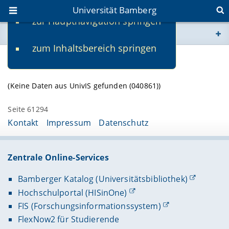
Universität Bamberg
zur Hauptnavigation springen
Sie befinden sich hier:
zum Inhaltsbereich springen
www.uni-bamberg.de
Lehrveranstaltungen
univis.uni-bamberg.de
(Keine Daten aus UnivIS gefunden (040861))
fis.uni-bamberg.de
Seite 61294
Kontakt
Impressum
Datenschutz
Zentrale Online-Services
Bamberger Katalog (Universitätsbibliothek)
Hochschulportal (HISinOne)
FIS (Forschungsinformationssystem)
FlexNow2 für Studierende