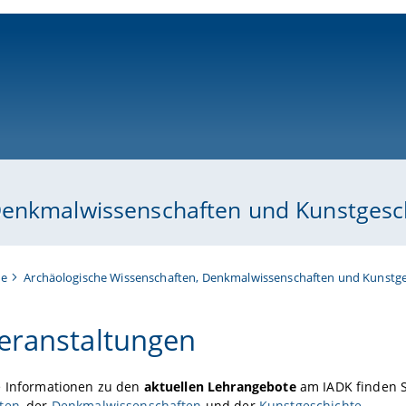
ni-bamberg.de
Denkmalwissenschaften und Kunstgesc
te
Archäologische Wissenschaften, Denkmalwissenschaften und Kunstge
eranstaltungen
e Informationen zu den
aktuellen Lehrangebote
am IADK finden S
ten
, der
Denkmalwissenschaften
und der
Kunstgeschichte
.