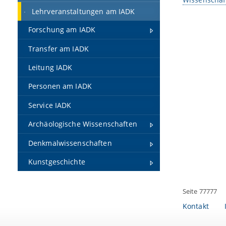
Lehrveranstaltungen am IADK
Forschung am IADK
Transfer am IADK
Leitung IADK
Personen am IADK
Service IADK
Archäologische Wissenschaften
Denkmalwissenschaften
Kunstgeschichte
Seite 77777
Kontakt