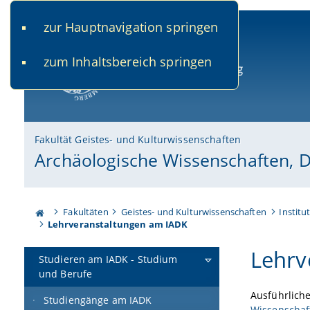
zur Hauptnavigation springen
www.uni-bamberg.de
univis.uni-bamberg.de
fis.u
zum Inhaltsbereich springen
Universität Bamberg
Fakultät Geistes- und Kulturwissenschaften
Archäologische Wissenschaften, 
Fakultäten
Geistes- und Kulturwissenschaften
Institu
Lehrveranstaltungen am IADK
Lehrv
Studieren am IADK - Studium
und Berufe
Ausführlich
Studiengänge am IADK
Wissenschaf