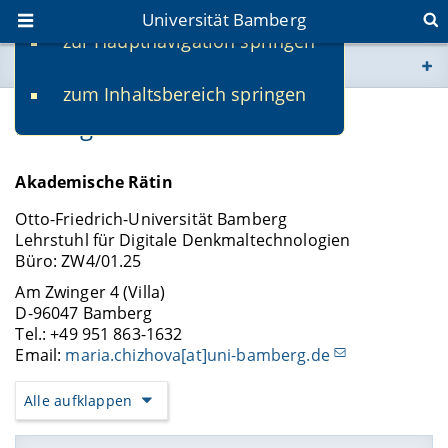
Universität Bamberg
zur Hauptnavigation springen
Sie befinden sich hier:
zum Inhaltsbereich springen
www.uni-bamberg.de
Dr.-Ing. Maria Chizhova
univis.uni-bamberg.de
Akademische Rätin
fis.uni-bamberg.de
Otto-Friedrich-Universität Bamberg
Lehrstuhl für Digitale Denkmaltechnologien
Büro: ZW4/01.25
Am Zwinger 4 (Villa)
D-96047 Bamberg
Tel.: +49 951 863-1632
Email:
maria.chizhova[at]uni-bamberg.de
Alle aufklappen