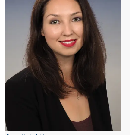
Frankfurt (Main))
10/2017 – 12/2020
Wissenschaftliche Mitarbeiterin am Lehrstuhl für
Digitale Denkmaltechnologien, Otto-Friedrich-
Universität Bamberg, Teilzeit
12/2016 – 10/2019
Wissenschaftliche Mitarbeiterin am Institut für
Angewandte Photogrammetrie der Jade
Hochschule in Oldenburg im Projekt
"Objekterkennung und Matching in Farbbildern",
Jade Hochschule Oldenburg, Teilzeit
07/2016 – 09/2017
Wissenschaftliche Mitarbeiterin im Projekt für
digitale Photogrammetrie "DiPhoBi4KMU",
Hochschule für angewandte Wissenschaften
Würzburg-Schweinfurt, Teilzeit
08/2015 – 07/2016
Wissenschaftliche Mitarbeiterin am Lehrstuhl für
Vermessung und Geoinformatik der Hochschule
für angewandte Wissenschaften Würzburg-