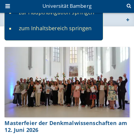
Universität Bamberg
zur Hauptnavigation springen
Sie befinden sich hier:
zum Inhaltsbereich springen
www.uni-bamberg.de
News
univis.uni-bamberg.de
fis.uni-bamberg.de
Masterfeier der Denkmalwissenschaften am
12. Juni 2026