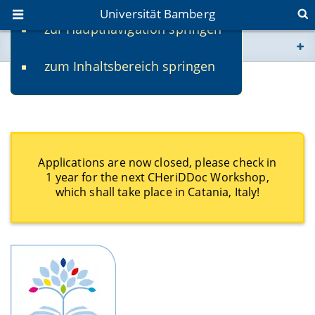
Universität Bamberg
zur Hauptnavigation springen
Sie befinden sich hier:
zum Inhaltsbereich springen
www.uni-bamberg.de
Registration
univis.uni-bamberg.de
fis.uni-bamberg.de
Applications are now closed, please check in
1 year for the next CHeriDDoc Workshop,
which shall take place in Catania, Italy!