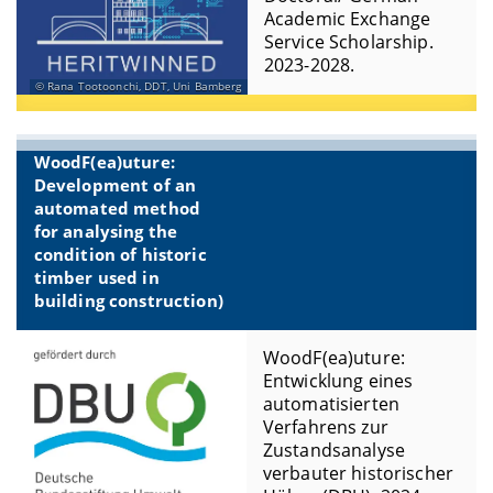
Academic Exchange
Service Scholarship.
2023-2028.
Rana Tootoonchi, DDT, Uni Bamberg
WoodF(ea)uture:
Development of an
automated method
for analysing the
condition of historic
timber used in
building construction)
WoodF(ea)uture:
Entwicklung eines
automatisierten
Verfahrens zur
Zustandsanalyse
verbauter historischer