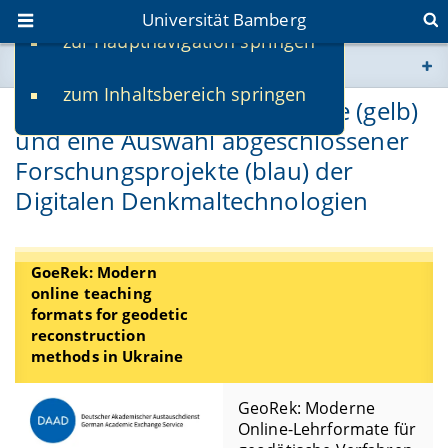
Universität Bamberg
zur Hauptnavigation springen
Sie befinden sich hier:
zum Inhaltsbereich springen
www.uni-bamberg.de
Laufende Forschungsprojekte (gelb)
und eine Auswahl abgeschlossener
univis.uni-bamberg.de
Forschungsprojekte (blau) der
Digitalen Denkmaltechnologien
fis.uni-bamberg.de
GoeRek: Modern
online teaching
formats for geodetic
reconstruction
methods in Ukraine
GeoRek: Moderne
Online-Lehrformate für