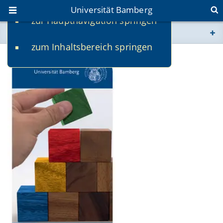
Universität Bamberg
zur Hauptnavigation springen
Sie befinden sich hier:
zum Inhaltsbereich springen
www.uni-bamberg.de
univis.uni-bamberg.de
fis.uni-bamberg.de