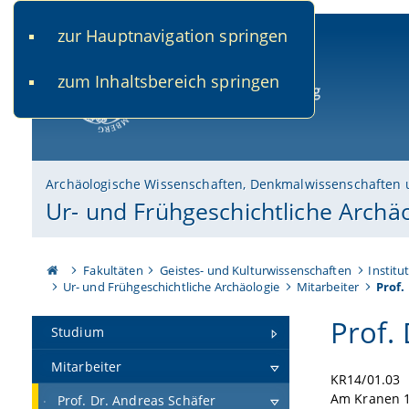
zur Hauptnavigation springen
www.uni-bamberg.de
univis.uni-bamberg.de
fis.u
zum Inhaltsbereich springen
Universität Bamberg
Archäologische Wissenschaften, Denkmalwissenschaften 
Ur- und Frühgeschichtliche Archä
Fakultäten
Geistes- und Kulturwissenschaften
Institu
Ur- und Frühgeschichtliche Archäologie
Mitarbeiter
Prof.
Prof.
Studium
Mitarbeiter
KR14/01.03
Am Kranen 
Prof. Dr. Andreas Schäfer