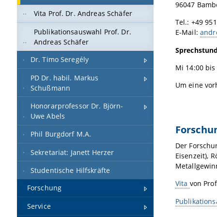
96047 Bamb
Vita Prof. Dr. Andreas Schäfer
Tel.: +49 95
Publikationsauswahl Prof. Dr.
E-Mail:
andr
Andreas Schäfer
Sprechstun
Dr. Timo Seregély
Mi 14:00 bis
PD Dr. habil. Markus
Um eine vor
Schußmann
Honorarprofessor Dr. Björn-
Uwe Abels
Forschu
Phil Burgdorf M.A.
Der Forschun
Sekretariat: Janett Herzer
Eisenzeit), 
Metallgewin
Studentische Hilfskräfte
Vita
von Prof
Forschung
Publikation
Service