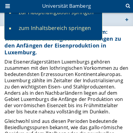
Universität Bamberg
zur Hauptnavigation springen
Sie befinden sich hier:
zum Inhaltsbereich springen
www.uni-bamberg.de
"Frühes Eisen" im Mittelgebirgsraum:
Wirtschaftsarchäologische Forschungen zu
den Anfängen der Eisenproduktion in
univis.uni-bamberg.de
Luxemburg.
Die Eisenerzlagerstätten Luxemburgs gehören
fis.uni-bamberg.de
zusammen mit den lothringischen Vorkommen zu den
bedeutendsten Erzressourcen Kontinentaleuropas.
Luxemburg zählte im Zeitalter der Industrialisierung
zu den wichtigsten Eisen- und Stahlproduzenten.
Anders als in den Nachbarländern liegen auf dem
Gebiet Luxemburgs die Anfänge der Produktion von
der vorrömischen Eisenzeit bis ins Frühmittelalter
aber bis heute nahezu vollständig im Dunkeln.
Gleichwohl sind aus diesen Perioden bedeutende
Besiedlungsspuren bekannt, wie das gallo-römische