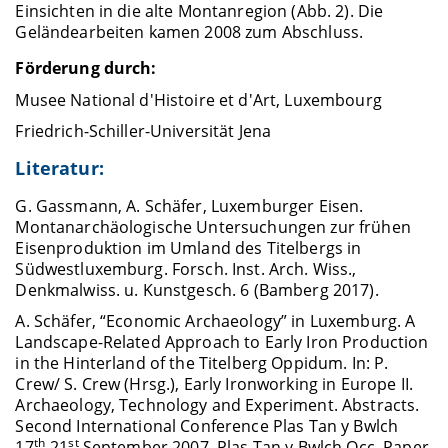
Einsichten in die alte Montanregion (Abb. 2). Die
Geländearbeiten kamen 2008 zum Abschluss.
Förderung durch:
Musee National d'Histoire et d'Art, Luxembourg
Friedrich-Schiller-Universität Jena
Literatur:
G. Gassmann, A. Schäfer, Luxemburger Eisen.
Montanarchäologische Untersuchungen zur frühen
Eisenproduktion im Umland des Titelbergs in
Südwestluxemburg. Forsch. Inst. Arch. Wiss.,
Denkmalwiss. u. Kunstgesch. 6 (Bamberg 2017).
A. Schäfer, “Economic Archaeology” in Luxemburg. A
Landscape-Related Approach to Early Iron Production
in the Hinterland of the Titelberg Oppidum. In: P.
Crew/ S. Crew (Hrsg.), Early Ironworking in Europe II.
Archaeology, Technology and Experiment. Abstracts.
Second International Conference Plas Tan y Bwlch
th
st
17
-21
September 2007.
Plas Tan y Bwlch Occ.
Paper