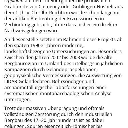
Oppidum
auf dem Titelberg oder die prunkvollen
Grabfunde von Clemency oder Göblingen-Nospelt aus
dem 1. Jh. v. Chr. Ihr Reichtum wurde schon lange mit
der antiken Ausbeutung der Erzressourcen in
Verbindung gebracht, ohne dass bisher ein direkter
Nachweis gelungen wäre.
An dieser Stelle setzten im Rahmen dieses Projekts ab
den späten 1990er Jahren moderne,
landschaftsbezogene Untersuchungen an. Besonders
zwischen den Jahren 2002 bis 2008 wurde die alte
Bergbauregion im Umland des Titelbergs in jährlichen
Kampagnen durch Geländeprospektionen,
geophysikalische Vermessungen, die Auswertung von
LIDAR-Geländedaten, Bohrsondagen und
archäometallurgische Laborforschungen einer
systematischen montanarchäologischen Analyse
unterzogen.
Trotz der massiven Überprägung und oftmals
vollständigen Zerstörung durch den industriellen
Bergbau des 17.-20. Jahrhunderts ist es dabei
gelungen, Spuren eisenzeitlich-römischer bis