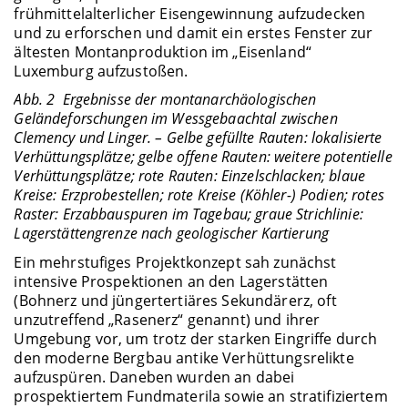
frühmittelalterlicher Eisengewinnung aufzudecken
und zu erforschen und damit ein erstes Fenster zur
ältesten Montanproduktion im „Eisenland“
Luxemburg aufzustoßen.
Abb. 2 Ergebnisse der montanarchäologischen
Geländeforschungen im Wessgebaachtal zwischen
Clemency und Linger. – Gelbe gefüllte Rauten: lokalisierte
Verhüttungsplätze; gelbe offene Rauten: weitere potentielle
Verhüttungsplätze; rote Rauten: Einzelschlacken; blaue
Kreise: Erzprobestellen; rote Kreise (Köhler-) Podien; rotes
Raster: Erzabbauspuren im Tagebau; graue Strichlinie:
Lagerstättengrenze nach geologischer Kartierung
Ein mehrstufiges Projektkonzept sah zunächst
intensive Prospektionen an den Lagerstätten
(Bohnerz und jüngertertiäres Sekundärerz, oft
unzutreffend „Rasenerz“ genannt) und ihrer
Umgebung vor, um trotz der starken Eingriffe durch
den moderne Bergbau antike Verhüttungsrelikte
aufzuspüren. Daneben wurden an dabei
prospektiertem Fundmaterila sowie an stratifiziertem