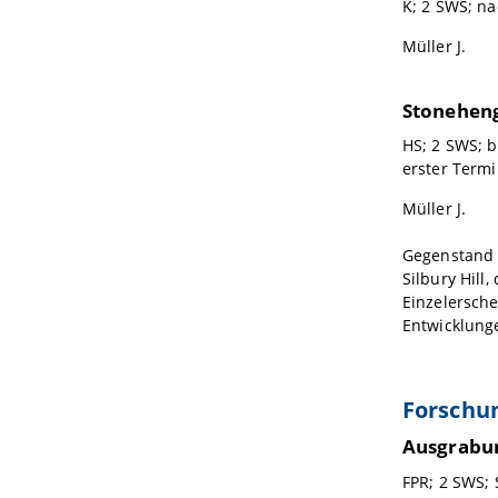
K; 2 SWS; na
Müller J.
Stoneheng
HS; 2 SWS; b
erster Termi
Müller J.
Gegenstand 
Silbury Hill
Einzelersche
Entwicklunge
Forschu
Ausgrabun
FPR; 2 SWS; 