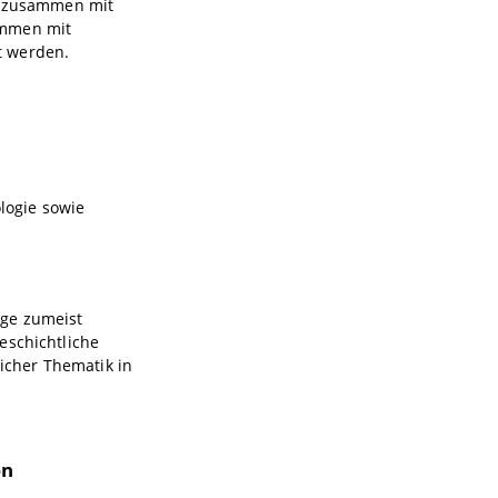
te zusammen mit
ammen mit
t werden.
ologie sowie
äge zumeist
eschichtliche
icher Thematik in
en