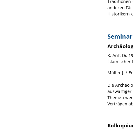
Traditionen 
anderen Fäc
Historikern
Seminar
Archäolog
K; Anf; Di, 
Islamischer 
Müller J. / Er
Die Archäol
auswärtiger 
Themen werd
Vorträgen a
Kolloquiu