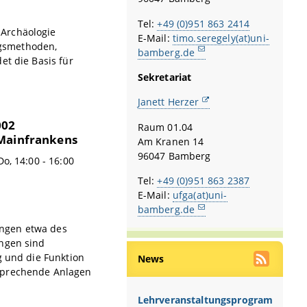
Tel:
+49 (0)951 863 2414
 Archäologie
E-Mail:
timo.seregely(at)uni-
ngsmethoden,
bamberg.de
et die Basis für
Sekretariat
Janett Herzer
002
Raum 01.04
 Mainfrankens
Am Kranen 14
96047 Bamberg
o, 14:00 - 16:00
Tel:
+49 (0)951 863 2387
E-Mail:
ufga(at)uni-
bamberg.de
ungen etwa des
ungen sind
g und die Funktion
News
tsprechende Anlagen
Lehrveranstaltungsprogramm