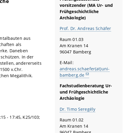
iche
vorsitzender (MA Ur- und
Frühgeschichtliche
Archäologie)
Prof. Dr. Andreas Schäfer
entalbauten aus
Raum 01.03
chaften als
Am Kranen 14
erke. Daneben
96047 Bamberg
schützen. In der
E-Mail:
tellen, andererseits
andreas.schaefer(at)uni-
1500 v.Chr.
bamberg.de
schen Megalithik.
Fachstudienberatung Ur-
und Frühgeschichtliche
Archäologie
Dr. Timo Seregély
15 - 17:45, K25/103;
Raum 01.02
Am Kranen 14
96047 Bamberg