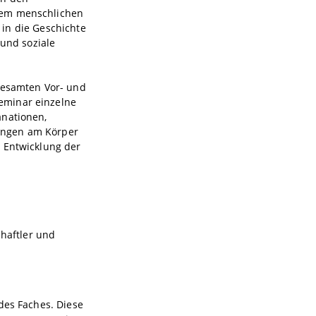
dem menschlichen
, in die Geschichte
 und soziale
 gesamten Vor- und
eminar einzelne
anationen,
ungen am Körper
e Entwicklung der
chaftler und
des Faches. Diese