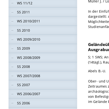
Müller J. / L
WS 11/12
In der Einf
SS 2011
dargestellt
WS 2010/2011
Möglichkeite
Studienanfä
SS 2010
WS 2009/2010
Geländeüb
SS 2009
Ausgrabun
S; 1 SWS; An
WS 2008/2009
(14tägl.), R
SS 2008
Abels B.-U.
WS 2007/2008
Ober- und U
SS 2007
Zeitraumes z
archäologisc
WS 2006/2007
von Befesti
im Gelände 
SS 2006