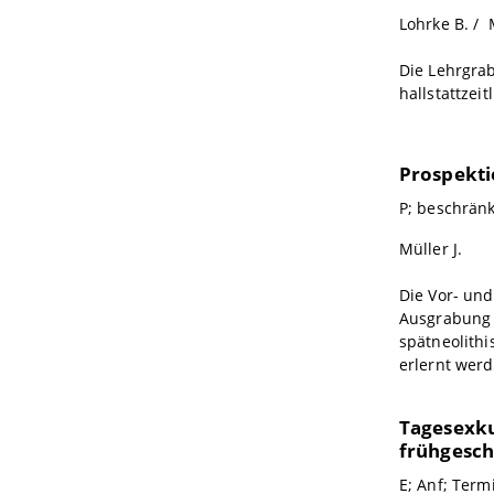
Lohrke B. / M
Die Lehrgra
hallstattzei
Prospekti
P; beschränk
Müller J.
Die Vor- und
Ausgrabung 
spätneolithi
erlernt werd
Tagesexku
frühgesch
E; Anf; Term