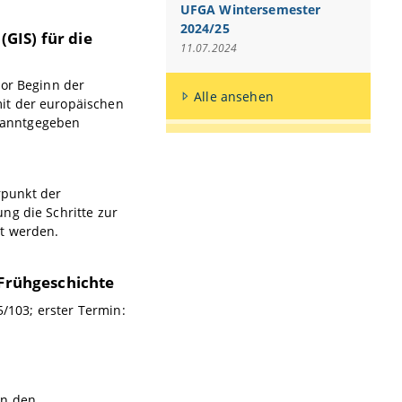
UFGA Wintersemester
2024/25
GIS) für die
11.07.2024
vor Beginn der
Alle ansehen
it der europäischen
ekanntgegeben
rpunkt der
ng die Schritte zur
nt werden.
 Frühgeschichte
5/103; erster Termin:
in den