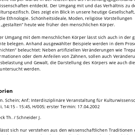
issenschaften entdeckt. Der Umgang mit und das Verhältnis zu 
lturspezifisch. Dies zeigt ein Blick in unsere heutige Gesellschaft
die Ethnologie. Schönheitsideale, Moden, religiöse Vorstellungen
 „gestalten“ heute wie früher den menschlichen Körper.
iger Umgang mit dem menschlichen Körper lässt sich auch in der
hte belegen. Anhand ausgewählter Beispiele werden in dem Pros
ichten“ beleuchtet: Neben artifiziellen Veränderungen wie Trep
rmationen oder dem Anfeilen von Zähnen, sollen auch Veränder
sbelastung und Gewalt, die Darstellung des Körpers wie auch di
untersucht werden.
orien
n. Schein; Anf; Interdisziplinäre Veranstaltung für Kulturwissens
i, 14:15 - 15:45, H/005; erster Termin: 17.04.2002
eck Th. / Schneider J.
lässt sich nur verstehen aus den wissenschaftlichen Traditionen 