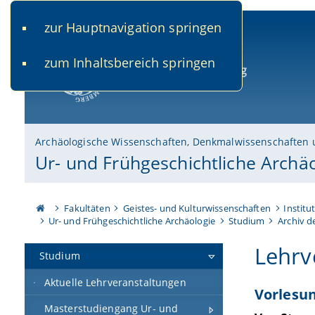
zur Hauptnavigation springen
www.uni-bamberg.de
univis.uni-bamberg.de
fis.u
zum Inhaltsbereich springen
Universität Bamberg
Archäologische Wissenschaften, Denkmalwissenschaften 
Ur- und Frühgeschichtliche Archä
Fakultäten
Geistes- und Kulturwissenschaften
Institu
Ur- und Frühgeschichtliche Archäologie
Studium
Archiv d
Lehrv
Studium
Aktuelle Lehrveranstaltungen
Vorlesu
Masterstudiengang Ur- und