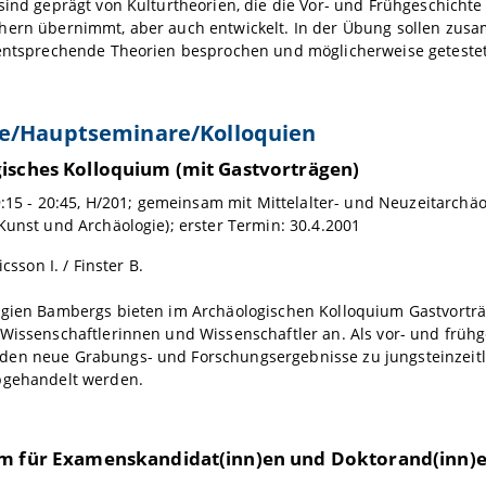
sind geprägt von Kulturtheorien, die die Vor- und Frühgeschich
hern übernimmt, aber auch entwickelt. In der Übung sollen zus
 entsprechende Theorien besprochen und möglicherweise geteste
e/Hauptseminare/Kolloquien
isches Kolloquium (mit Gastvorträgen)
19:15 - 20:45, H/201; gemeinsam mit Mittelalter- und Neuzeitarchä
Kunst und Archäologie); erster Termin: 30.4.2001
icsson I. / Finster B.
ogien Bambergs bieten im Archäologischen Kolloquium Gastvortr
Wissenschaftlerinnen und Wissenschaftler an. Als vor- und frühg
en neue Grabungs- und Forschungsergebnisse zu jungsteinzeitl
bgehandelt werden.
m für Examenskandidat(inn)en und Doktorand(inn)