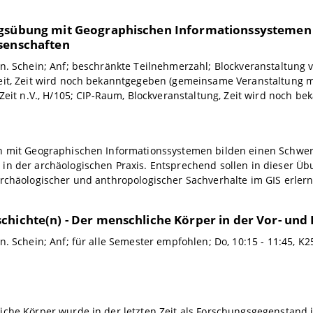
gsübung mit Geographischen Informationssystemen (
senschaften
n. Schein; Anf; beschränkte Teilnehmerzahl; Blockveranstaltung 
eit, Zeit wird noch bekanntgegeben (gemeinsame Veranstaltung m
 Zeit n.V., H/105; CIP-Raum, Blockveranstaltung, Zeit wird noch b
n mit Geographischen Informationssystemen bilden einen Schwe
n der archäologischen Praxis. Entsprechend sollen in dieser Übu
rchäologischer und anthropologischer Sachverhalte im GIS erler
chichte(n) - Der menschliche Körper in der Vor- und
n. Schein; Anf; für alle Semester empfohlen; Do, 10:15 - 11:45, K2
iche Körper wurde in der letzten Zeit als Forschungsgegenstand 