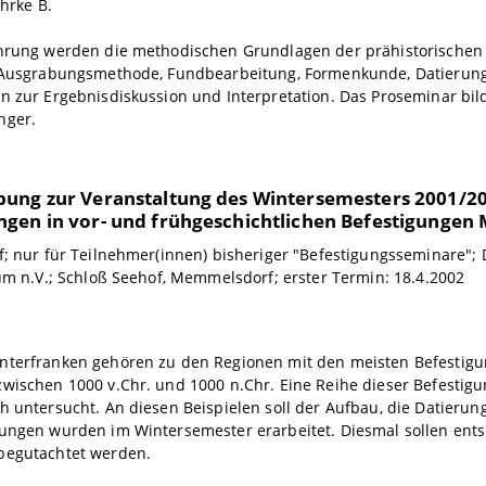
ohrke B.
ührung werden die methodischen Grundlagen der prähistorischen
: Ausgrabungsmethode, Fundbearbeitung, Formenkunde, Datieru
n zur Ergebnisdiskussion und Interpretation. Das Proseminar bild
nger.
ung zur Veranstaltung des Wintersemesters 2001/2
gen in vor- und frühgeschichtlichen Befestigungen
f; nur für Teilnehmer(innen) bisheriger "Befestigungsseminare"; D
aum n.V.; Schloß Seehof, Memmelsdorf; erster Termin: 18.4.2002
nterfranken gehören zu den Regionen mit den meisten Befestig
wischen 1000 v.Chr. und 1000 n.Chr. Eine Reihe dieser Befestig
h untersucht. An diesen Beispielen soll der Aufbau, die Datierun
gungen wurden im Wintersemester erarbeitet. Diesmal sollen en
begutachtet werden.