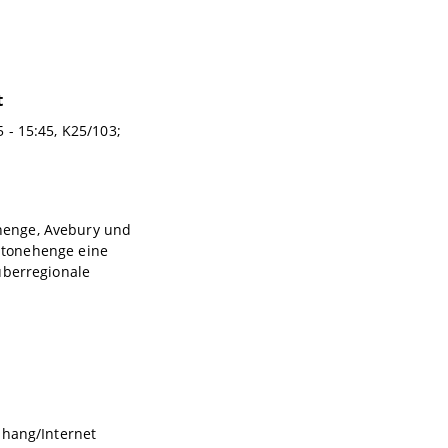
t
 - 15:45, K25/103;
henge, Avebury und
 Stonehenge eine
überregionale
shang/Internet