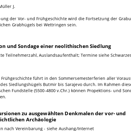
üller J.
bung der Vor- und Frühgeschichte wird die Fortsetzung der Grab
tlichen Grabhügels bei Wettringen sein.
on und Sondage einer neolithischen Siedlung
te Teilnehmerzahl, Auslandsaufenthalt; Termine siehe Schwarzes
 Frühgeschichte führt in den Sommersemesterferien aller Voraus
des Siedlungshügels Butmir bis Sarajevo durch. Im Rahmen dies
schen Fundstelle (5500-4800 v.Chr.) können Propektions- und So
en.
rsionen zu ausgewählten Denkmalen der vor- und
ichtlichen Archäologie
in nach Vereinbarung - siehe Aushang/Internet