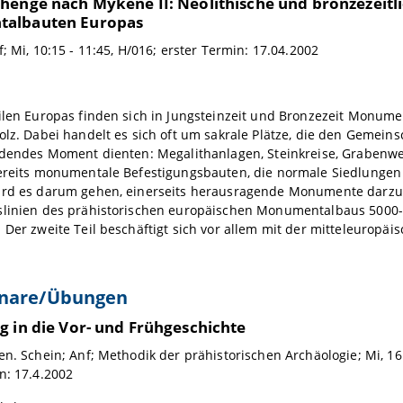
henge nach Mykene II: Neolithische und bronzezeitl
albauten Europas
f; Mi, 10:15 - 11:45, H/016; erster Termin: 17.04.2002
ilen Europas finden sich in Jungsteinzeit und Bronzezeit Monum
olz. Dabei handelt es sich oft um sakrale Plätze, die den Gemeins
ildendes Moment dienten: Megalithanlagen, Steinkreise, Grabenw
bereits monumentale Befestigungsbauten, die normale Siedlungen 
ird es darum gehen, einerseits herausragende Monumente darzus
slinien des prähistorischen europäischen Monumentalbaus 5000-
 Der zweite Teil beschäftigt sich vor allem mit der mitteleuropäi
nare/Übungen
g in die Vor- und Frühgeschichte
en. Schein; Anf; Methodik der prähistorischen Archäologie; Mi, 16:
n: 17.4.2002