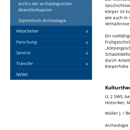
Archiv der archäologischen
Geschichtsw
Abendkolloquien
Körper ist ku
wie auch in 
Stammtisch Archäologie
Verhältnisse
Mitarbeiter
Ein vielfält
Frühgeschic
Forschung
„Körpergesch
Service
Schädeldefo
durch Arbeit
Transfer
Körperhöhe 
NEWS
Kulturthe
Ü; 2 SWS; be
Historiker; M
Müller J. / B
Archäologie 