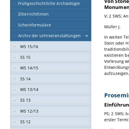
Von Stone
Frühgeschichtliche Archäologie
Monument
Zitierrichtlinien
V; 2 SWS; An
Scheinformulare
Müller J.
Archiv der Lehrveranstaltungen
In weiten Te
Stein oder H
WS 15/16
traditionsb
existieren 
SS 15
Vorlesung w
Entwicklung
WS 14/15
aufzuzeigen.
SS 14
WS 13/14
Prosemi
SS 13
Einführun
WS 12/13
PS; 2 SWS; b
erster Termi
SS 12