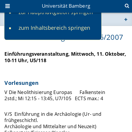
Universität Bamberg
zur Hauptnavigation springen
Sie befinden sich hier:
zum Inhaltsbereich springen
www.uni-bamberg.de
Lehrveranstaltungen WS 2006/2007
univis.uni-bamberg.de
Einführungsveranstaltung, Mittwoch, 11. Oktober,
10-11 Uhr, U5/118
fis.uni-bamberg.de
Vorlesungen
V Die Neolithisierung Europas Falkenstein
2std.; Mi 12:15 - 13:45, U7/105 ECTS max.: 4
V/S Einführung in die Archäologie (Ur- und
frühgeschichtl.
Archäologie und Mittelalter und Neuzeit)