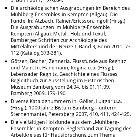
3, Bonn 2011, 197-284.
Die archäologischen Ausgrabungen im Bereich des
Mühlberg-Ensembles in Kempten (Allgäu). Die
Funde. In: Atzbach, Rainer/Ericsson, Ingolf (Hrsg.),
Die Ausgrabungen im Mühlberg-Ensemble
Kempten (Allgäu). Metall, Holz und Textil,
Bamberger Schriften zur Archäologie des
Mittelalters und der Neuzeit, Band 3, Bonn 2011, 73-
112 (Katalog 373-381).
Götzen, Becher, Zehnerla. Flussfunde aus Regnitz
und Main. In: Hanemann, Regina u.a. (Hrsg.),
Lebensader Regnitz. Geschichte eines Flusses,
Begleitbuch zur Ausstellung im Historischen
Museum Bamberg vom 24.04. bis 01.11.09,
Bamberg 2009, 179-190.
Diverse Katalognummern in: Göller, Luitgar u.a.
(Hrsg.), 1000 Jahre Bistum Bamberg – unterm
Sternenmantel, Petersberg 2007, 410, 411, 424-425.
Die vielfältigen Holzfunde aus dem „Mühlberg-
Ensemble“ in Kempten. Begleitband zur Tagung des
Arbeitkreises für Hausforschung zum Thema