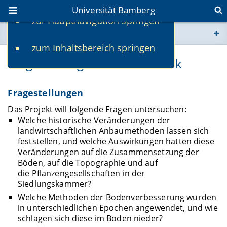
Universität Bamberg
zur Hauptnavigation springen
Sie befinden sich hier:
zum Inhaltsbereich springen
www.uni-bamberg.de
Fragestellungen und Methodik
univis.uni-bamberg.de
Fragestellungen
fis.uni-bamberg.de
Das Projekt will folgende Fragen untersuchen:
Welche historische Veränderungen der
landwirtschaftlichen Anbaumethoden lassen sich
feststellen, und welche Auswirkungen hatten diese
Veränderungen auf die Zusammensetzung der
Böden, auf die Topographie und auf
die Pflanzengesellschaften in der
Siedlungskammer?
Welche Methoden der Bodenverbesserung wurden
in unterschiedlichen Epochen angewendet, und wie
schlagen sich diese im Boden nieder?