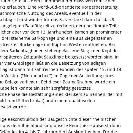
lasfunde, die aus dem Fundament der massiven römischen
s erlauben. Eine Nord-Süd-orientierte Körperbestattung
chrömische Nutzung des Areals, eventuell in der
ag ist erst wieder für das 8., verstärkt dann für das 9.
oß angelegten Bautätigkeit zu rechnen, dem bestimmte Teile
icher aber vor dem 13. Jahrhundert, kamen an prominenter
 drei steinerne Sarkophage und eine aus Ziegelsteinen
streckter Rückenlage mit Kopf im Westen enthielten. Bei
f dem Sarkophagboden stehengelassene Stege den Kopf des
nem späteren Zeitpunkt Säuglinge beigesetzt worden sind, in
r vier Grablegen läßt an die Beisetzung von adligen
hlag ist dann mit zahlreichen Funden des späten 13. und 14.
nach Westen ("Nonnenchor") im Zuge der Ansiedlung eines
che Belege vorliegen. Bei dieser Baumaßnahme wurde ein
 Kapellen konnte ein sehr sorgfältig gesetztes
sche Phase die Bestattung eines Klerikers zu nennen, der mit
ld- und Silberbrokat) und einem qualitävollen
esetzt wurde.
ige Rekonstruktion der Baugeschichte dieser rheinischen
pen aus dem Rheinland sind unsere Kenntnisse äußerst dünn
Geländes im 4. bis 7. Jahrhundert Auskunft geben. Für die