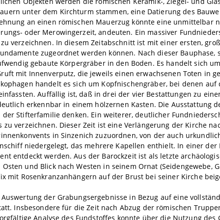
tlichen Objekten werden die römischen Keramik-, Ziegel- und G
uern unter dem Kirchturm stammen, eine Datierung des Bauwerk
lehnung an einen römischen Mauerzug könnte eine unmittelbar na
ungs- oder Merowingerzeit, andeuten. Ein massiver Fundniederschl
zu verzeichnen. In diesem Zeitabschnitt ist mit einer ersten, gr
fundamente zugeordnet werden können. Nach dieser Bauphase, s
aufwendig gebaute Körpergräber in den Boden. Es handelt sich um
uft mit Innenverputz, die jeweils einen erwachsenen Toten in ge
rkophagen handelt es sich um Kopfnischengräber, bei denen au
einfassten. Auffällig ist, daß in drei der vier Bestattungen zu ei
deutlich erkennbar in einem hölzernen Kasten. Die Ausstattung de
der Stifterfamilie denken. Ein weiterer, deutlicher Fundniedersc
 zu verzeichnen. Dieser Zeit ist eine Verlängerung der Kirche 
rinnenkonvents in Sinzenich zuzuordnen, von der auch urkundli
enschiff niedergelegt, das mehrere Kapellen enthielt. In einer der
nt entdeckt werden. Aus der Barockzeit ist als letzte archäologi
 Osten und Blick nach Westen in seinem Ornat (Seidengewebe, Go
ix mit Rosenkranzanhängern auf der Brust bei seiner Kirche beig
e Auswertung der Grabungsergebnisse in Bezug auf eine vollständ
statt. Insbesondere für die Zeit nach Abzug der römischen Trup
sorgfältige Analyse des Fundstoffes konnte über die Nutzung des 