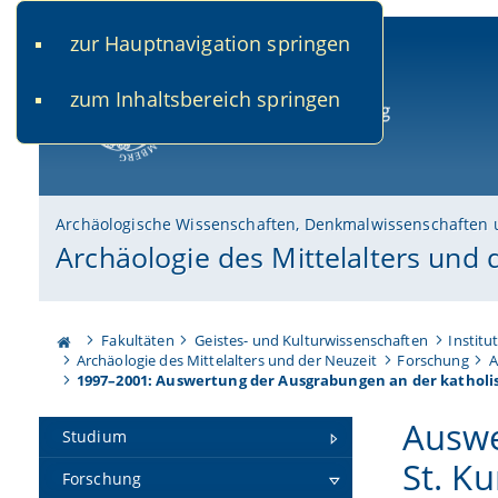
zur Hauptnavigation springen
www.uni-bamberg.de
univis.uni-bamberg.de
fis.u
zum Inhaltsbereich springen
Universität Bamberg
Archäologische Wissenschaften, Denkmalwissenschaften 
Archäologie des Mittelalters und 
Fakultäten
Geistes- und Kulturwissenschaften
Institu
Archäologie des Mittelalters und der Neuzeit
Forschung
A
1997–2001: Auswertung der Ausgrabungen an der katholisc
Auswe
Studium
St. Ku
Forschung