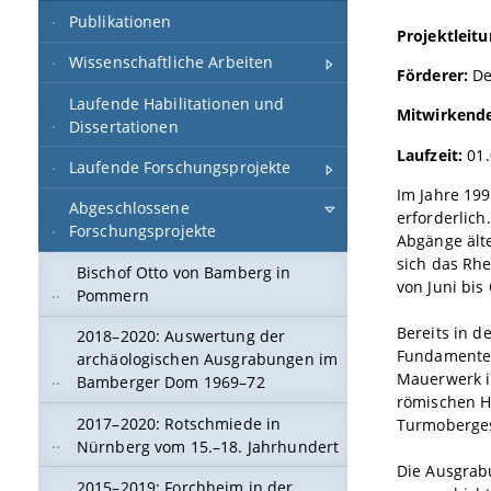
Publikationen
Projektleitu
Wissenschaftliche Arbeiten
Förderer:
De
Laufende Habilitationen und
Mitwirkende
Dissertationen
Laufzeit:
01.
Laufende Forschungsprojekte
Im Jahre 19
Abgeschlossene
erforderlic
Forschungsprojekte
Abgänge ält
sich das Rh
Bischof Otto von Bamberg in
von Juni bis
Pommern
Bereits in d
2018–2020: Auswertung der
Fundamenten
archäologischen Ausgrabungen im
Mauerwerk i
Bamberger Dom 1969–72
römischen H
2017–2020: Rotschmiede in
Turmoberges
Nürnberg vom 15.–18. Jahrhundert
Die Ausgrab
2015–2019: Forchheim in der