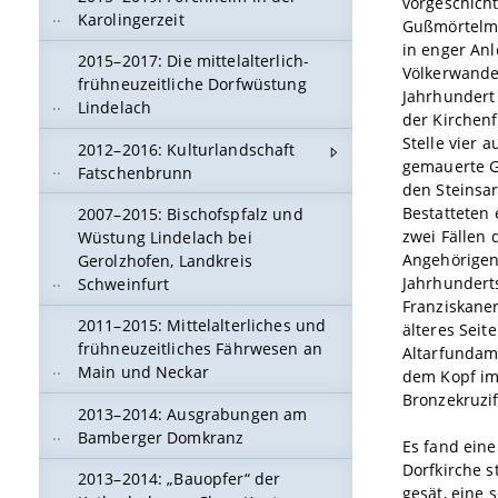
vorgeschich
Karolingerzeit
Gußmörtelma
in enger An
2015–2017: Die mittelalterlich-
Völkerwander
frühneuzeitliche Dorfwüstung
Jahrhundert 
Lindelach
der Kirchen
Stelle vier 
2012–2016: Kulturlandschaft
gemauerte Gr
Fatschenbrunn
den Steinsa
Bestatteten 
2007–2015: Bischofspfalz und
zwei Fällen 
Wüstung Lindelach bei
Angehörigen 
Gerolzhofen, Landkreis
Jahrhunderts
Schweinfurt
Franziskane
2011–2015: Mittelalterliches und
älteres Seit
frühneuzeitliches Fährwesen an
Altarfundame
Main und Neckar
dem Kopf im
Bronzekruzif
2013–2014: Ausgrabungen am
Bamberger Domkranz
Es fand ein
Dorfkirche 
2013–2014: „Bauopfer“ der
gesät, eine 