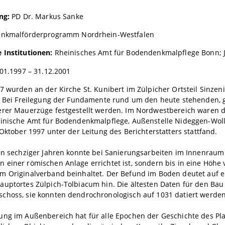
ng:
PD Dr. Markus Sanke
nkmalförderprogramm Nordrhein-Westfalen
 Institutionen:
Rheinisches Amt für Bodendenkmalpflege Bonn; Ju
01.1997 – 31.12.2001
97 wurden an der Kirche St. Kunibert im Zülpicher Ortsteil Sin
h. Bei Freilegung der Fundamente rund um den heute stehenden, 
erer Mauerzüge festgestellt werden. Im Nordwestbereich waren di
einische Amt für Bodendenkmalpflege, Außenstelle Nideggen-Woll
 Oktober 1997 unter der Leitung des Berichterstatters stattfand.
en sechziger Jahren konnte bei Sanierungsarbeiten im Innenraum 
 einer römischen Anlage errichtet ist, sondern bis in eine Höh
m Originalverband beinhaltet. Der Befund im Boden deutet auf 
auptortes Zülpich-Tolbiacum hin. Die ältesten Daten für den Ba
choss, sie konnten dendrochronologisch auf 1031 datiert werden
ung im Außenbereich hat für alle Epochen der Geschichte des Pla