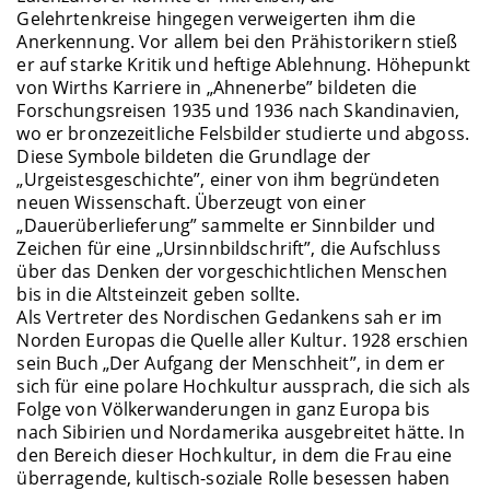
Gelehrtenkreise hingegen verweigerten ihm die
Anerkennung. Vor allem bei den Prähistorikern stieß
er auf starke Kritik und heftige Ablehnung. Höhepunkt
von Wirths Karriere in „Ahnenerbe” bildeten die
Forschungsreisen 1935 und 1936 nach Skandinavien,
wo er bronzezeitliche Felsbilder studierte und abgoss.
Diese Symbole bildeten die Grundlage der
„Urgeistesgeschichte”, einer von ihm begründeten
neuen Wissenschaft. Überzeugt von einer
„Dauerüberlieferung” sammelte er Sinnbilder und
Zeichen für eine „Ursinnbildschrift”, die Aufschluss
über das Denken der vorgeschichtlichen Menschen
bis in die Altsteinzeit geben sollte.
Als Vertreter des Nordischen Gedankens sah er im
Norden Europas die Quelle aller Kultur. 1928 erschien
sein Buch „Der Aufgang der Menschheit”, in dem er
sich für eine polare Hochkultur aussprach, die sich als
Folge von Völkerwanderungen in ganz Europa bis
nach Sibirien und Nordamerika ausgebreitet hätte. In
den Bereich dieser Hochkultur, in dem die Frau eine
überragende, kultisch-soziale Rolle besessen haben