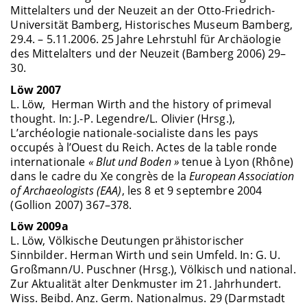
Mittelalters und der Neuzeit an der Otto-Friedrich-
Universität Bamberg, Historisches Museum Bamberg,
29.4. – 5.11.2006. 25 Jahre Lehrstuhl für Archäologie
des Mittelalters und der Neuzeit (Bamberg 2006) 29–
30.
Löw 2007
L. Löw, Herman Wirth and the history of primeval
thought. In: J.-P. Legendre/L. Olivier (Hrsg.),
L’archéologie nationale-socialiste dans les pays
occupés à l’Ouest du Reich. Actes de la table ronde
internationale
« Blut und Boden »
tenue à Lyon (Rhône)
dans le cadre du Xe congrès de la
European Association
of Archaeologists (EAA)
, les 8 et 9 septembre 2004
(Gollion 2007) 367–378.
Löw 2009a
L. Löw, Völkische Deutungen prähistorischer
Sinnbilder. Herman Wirth und sein Umfeld. In: G. U.
Großmann/U. Puschner (Hrsg.), Völkisch und national.
Zur Aktualität alter Denkmuster im 21. Jahrhundert.
Wiss. Beibd. Anz. Germ. Nationalmus. 29 (Darmstadt