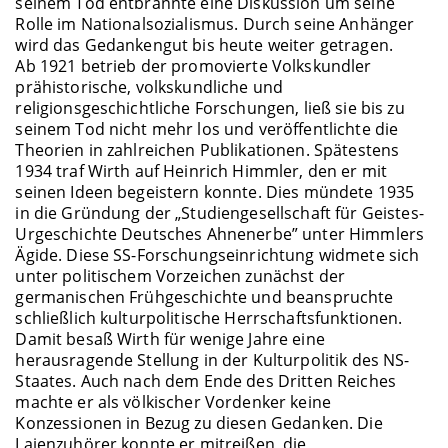
seinem Tod entbrannte eine Diskussion um seine
Rolle im Nationalsozialismus. Durch seine Anhänger
wird das Gedankengut bis heute weiter getragen.
Ab 1921 betrieb der promovierte Volkskundler
prähistorische, volkskundliche und
religionsgeschichtliche Forschungen, ließ sie bis zu
seinem Tod nicht mehr los und veröffentlichte die
Theorien in zahlreichen Publikationen. Spätestens
1934 traf Wirth auf Heinrich Himmler, den er mit
seinen Ideen begeistern konnte. Dies mündete 1935
in die Gründung der „Studiengesellschaft für Geistes-
Urgeschichte Deutsches Ahnenerbe” unter Himmlers
Ägide. Diese SS-Forschungseinrichtung widmete sich
unter politischem Vorzeichen zunächst der
germanischen Frühgeschichte und beanspruchte
schließlich kulturpolitische Herrschaftsfunktionen.
Damit besaß Wirth für wenige Jahre eine
herausragende Stellung in der Kulturpolitik des NS-
Staates. Auch nach dem Ende des Dritten Reiches
machte er als völkischer Vordenker keine
Konzessionen in Bezug zu diesen Gedanken. Die
Laienzuhörer konnte er mitreißen, die