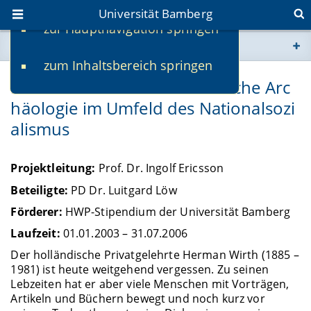
Universität Bamberg
zur Hauptnavigation springen
Sie befinden sich hier:
zum Inhaltsbereich springen
www.uni-bamberg.de
Herman Wirth und die deutsche Arc
häologie im Umfeld des Nationalsozi
univis.uni-bamberg.de
alismus
fis.uni-bamberg.de
Projektleitung:
Prof. Dr. Ingolf Ericsson
Beteiligte:
PD Dr. Luitgard Löw
Förderer:
HWP-Stipendium der Universität Bamberg
Laufzeit:
01.01.2003 – 31.07.2006
Der holländische Privatgelehrte Herman Wirth (1885 –
1981) ist heute weitgehend vergessen. Zu seinen
Lebzeiten hat er aber viele Menschen mit Vorträgen,
Artikeln und Büchern bewegt und noch kurz vor