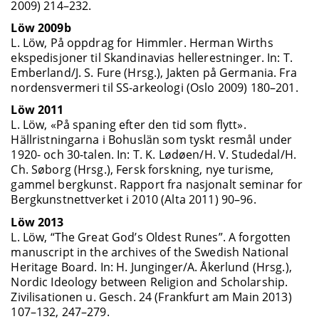
2009) 214–232.
Löw 2009b
L. Löw, På oppdrag for Himmler. Herman Wirths
ekspedisjoner til Skandinavias hellerestninger. In: T.
Emberland/J. S. Fure (Hrsg.), Jakten på Germania. Fra
nordensvermeri til SS-arkeologi (Oslo 2009) 180–201.
Löw 2011
L. Löw, «På spaning efter den tid som flytt».
Hällristningarna i Bohuslän som tyskt resmål under
1920- och 30-talen. In: T. K. Lødøen/H. V. Studedal/H.
Ch. Søborg (Hrsg.), Fersk forskning, nye turisme,
gammel bergkunst. Rapport fra nasjonalt seminar for
Bergkunstnettverket i 2010 (Alta 2011) 90–96.
Löw 2013
L. Löw, “The Great God’s Oldest Runes”. A forgotten
manuscript in the archives of the Swedish National
Heritage Board. In: H. Junginger/A. Åkerlund (Hrsg.),
Nordic Ideology between Religion and Scholarship.
Zivilisationen u. Gesch. 24 (Frankfurt am Main 2013)
107–132, 247–279.