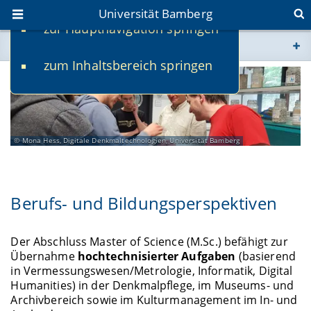
Universität Bamberg
zur Hauptnavigation springen
Sie befinden sich hier:
zum Inhaltsbereich springen
www.uni-bamberg.de
univis.uni-bamberg.de
Mona Hess, Digitale Denkmaltechnologien, Universität Bamberg
fis.uni-bamberg.de
Berufs- und Bildungsperspektiven
Der Abschluss Master of Science (M.Sc.) befähigt zur
Übernahme
hochtechnisierter Aufgaben
(basierend
in Vermessungswesen/Metrologie, Informatik, Digital
Humanities) in der Denkmalpflege, im Museums- und
Archivbereich sowie im Kulturmanagement im In- und