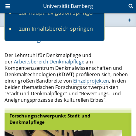
Universität Bamberg
zur Hauptnavigation springen
Sie befinden sich hier:
zum Inhaltsbereich springen
www.uni-bamberg.de
Forschung
univis.uni-bamberg.de
Der Lehrstuhl für Denkmalpflege und
der
Arbeitsbereich Denkmalpflege
am
fis.uni-bamberg.de
Kompentenzzentrum Denkmalwissenschaften und
Denkmaltechnologien (KDWT) profilieren sich, neben
einer großen Bandbreite von
Einzelprojekten
, in den
beiden thematischen Forschungsschwerpunkten
"Stadt und Denkmalpflege“ und "Bewertungs- und
Aneignungsprozesse des kulturellen Erbes“.
Forschungsschwerpunkt Stadt und
Denkmalpflege