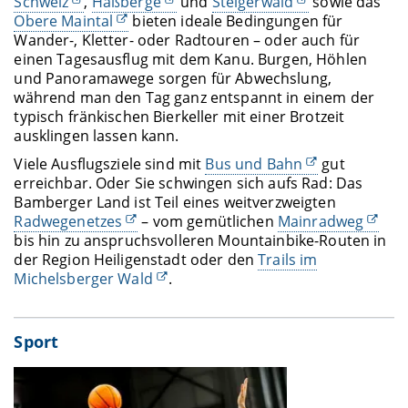
Schweiz
,
Haßberge
und
Steigerwald
sowie das
Obere Maintal
bieten ideale Bedingungen für
Wander-, Kletter- oder Radtouren – oder auch für
einen Tagesausflug mit dem Kanu. Burgen, Höhlen
und Panoramawege sorgen für Abwechslung,
während man den Tag ganz entspannt in einem der
typisch fränkischen Bierkeller mit einer Brotzeit
ausklingen lassen kann.
Viele Ausflugsziele sind mit
Bus und Bahn
gut
erreichbar. Oder Sie schwingen sich aufs Rad: Das
Bamberger Land ist Teil eines weitverzweigten
Radwegenetzes
– vom gemütlichen
Mainradweg
bis hin zu anspruchsvolleren Mountainbike-Routen in
der Region Heiligenstadt oder den
Trails im
Michelsberger Wald
.
Sport