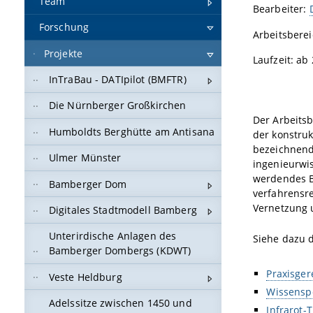
Team
Bearbeiter:
Forschung
Arbeitsbere
Projekte
Laufzeit: ab
InTraBau - DATIpilot (BMFTR)
Die Nürnberger Großkirchen
Der Arbeits
Humboldts Berghütte am Antisana
der konstruk
bezeichnend
Ulmer Münster
ingenieurwi
werdendes B
Bamberger Dom
verfahrensr
Vernetzung 
Digitales Stadtmodell Bamberg
Unterirdische Anlagen des
Siehe dazu d
Bamberger Dombergs (KDWT)
Praxisger
Veste Heldburg
Wissensp
Adelssitze zwischen 1450 und
Infrarot-