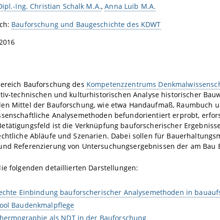
Dipl.-Ing. Christian Schalk M.A.
,
Anna Luib M.A.
ich:
Bauforschung und Baugeschichte des KDWT
 2016
bereich Bauforschung des
Kompetenzzentrums Denkmalwissensch
tiv-technischen und kulturhistorischen Analyse historischer Bauw
en Mittel der Bauforschung, wie etwa Handaufmaß, Raumbuch und
ssenschaftliche Analysemethoden befundorientiert erprobt, erfor
etätigungsfeld ist die Verknüpfung bauforscherischer Ergebnis
echtliche Abläufe und Szenarien. Dabei sollen für Bauerhaltungs
und Referenzierung von Untersuchungsergebnissen der am Bau Bet
ie folgenden detaillierten Darstellungen:
echte Einbindung bauforscherischer Analysemethoden in bauaufs
ool Baudenkmalpflege
Thermographie als NDT in der Bauforschung