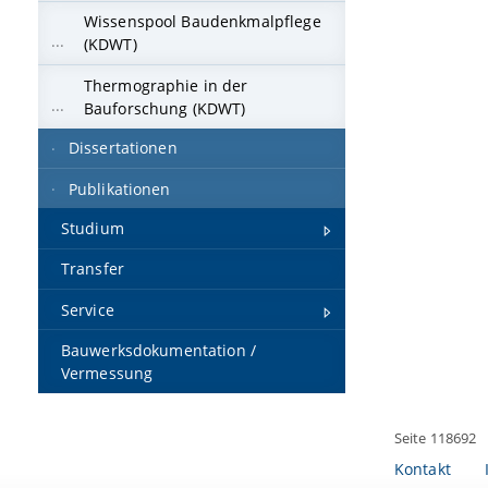
Wissenspool Baudenkmalpflege
(KDWT)
Thermographie in der
Bauforschung (KDWT)
Dissertationen
Publikationen
Studium
Transfer
Service
Bauwerksdokumentation /
Vermessung
Seite 118692
Kontakt