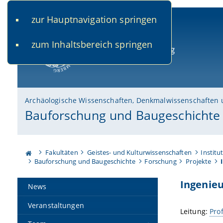
zur Hauptnavigation springen
www.uni-bamberg.de
univis.uni-bamberg.de
fis.u
zum Inhaltsbereich springen
Universität Bamberg
Archäologische Wissenschaften, Denkmalwissenschaften 
Bauforschung und Baugeschichte
Fakultäten
Geistes- und Kulturwissenschaften
Institu
Bauforschung und Baugeschichte
Forschung
Projekte
Ingenie
News
Veranstaltungen
Leitung:
Prof