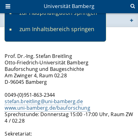
Universität Bamberg
zur Hauptnavigation springen
Sie befinden sich hier:
zum Inhaltsbereich springen
www.uni-bamberg.de
Kontakt
univis.uni-bamberg.de
Prof. Dr.-Ing. Stefan Breitling
Otto-Friedrich-Universität Bamberg
fis.uni-bamberg.de
Bauforschung und Baugeschichte
Am Zwinger 4, Raum 02.28
D-96045 Bamberg
0049-(0)951-863-2344
stefan.breitling@uni-bamberg.de
www.uni-bamberg.de/bauforschung
Sprechstunde: Donnerstag 15:00 -17:00 Uhr, Raum ZW
4 / 02.28
Sekretariat: