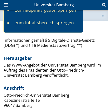
Universität Bamberg
zur Hauptnavigation springen
Sie befinden sich hier:
zum Inhaltsbereich springen
www.uni-bamberg.de
Impressum
univis.uni-bamberg.de
Informationen gemäß § 5 Digitale-Dienste-Gesetz
(DDG) *) und § 18 Medienstaatsvertrag **)
fis.uni-bamberg.de
Herausgeber
Das WWW-Angebot der Universität Bamberg wird im
Auftrag des Präsidenten der Otto-Friedrich-
Universität Bamberg veröffentlicht.
Anschrift
Otto-Friedrich-Universität Bamberg
Kapuzinerstraße 16
96047 Bamberg