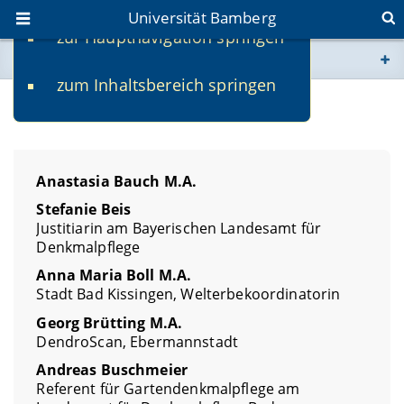
Universität Bamberg
zur Hauptnavigation springen
Sie befinden sich hier:
zum Inhaltsbereich springen
www.uni-bamberg.de
Lehrbeauftragte
univis.uni-bamberg.de
Anastasia Bauch M.A.
fis.uni-bamberg.de
Stefanie Beis
Justitiarin am Bayerischen Landesamt für
Denkmalpflege
Anna Maria Boll M.A.
Stadt Bad Kissingen, Welterbekoordinatorin
Georg Brütting M.A.
DendroScan, Ebermannstadt
Andreas Buschmeier
Referent für Gartendenkmalpflege am