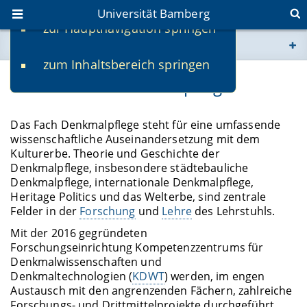
Universität Bamberg
zur Hauptnavigation springen
Sie befinden sich hier:
zum Inhaltsbereich springen
www.uni-bamberg.de
Lehrstuhl für Denkmalpflege
univis.uni-bamberg.de
Das Fach Denkmalpflege steht für eine umfassende
wissenschaftliche Auseinandersetzung mit dem
fis.uni-bamberg.de
Kulturerbe. Theorie und Geschichte der
Denkmalpflege, insbesondere städtebauliche
Denkmalpflege, internationale Denkmalpflege,
Heritage Politics und das Welterbe, sind zentrale
Felder in der
Forschung
und
Lehre
des Lehrstuhls.
Mit der 2016 gegründeten
Forschungseinrichtung Kompetenzzentrums für
Denkmalwissenschaften und
Denkmaltechnologien (
KDWT
) werden, im engen
Austausch mit den angrenzenden Fächern, zahlreiche
Forschungs- und Drittmittelprojekte durchgeführt,