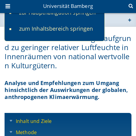
Universität Bamberg
zur Hauptnavigation springen
Sie befinden sich hier:
zum Inhaltsbereich springen
www.uni-bamberg.de
Schadensrisiko für Kulturgut aufgrun
d zu geringer relativer Luftfeuchte in
univis.uni-bamberg.de
Innenräumen von national wertvolle
fis.uni-bamberg.de
n Kulturgütern.
Analyse und Empfehlungen zum Umgang
hinsichtlich der Auswirkungen der globalen,
anthropogenen Klimaerwärmung.
Inhalt und Ziele
Methode