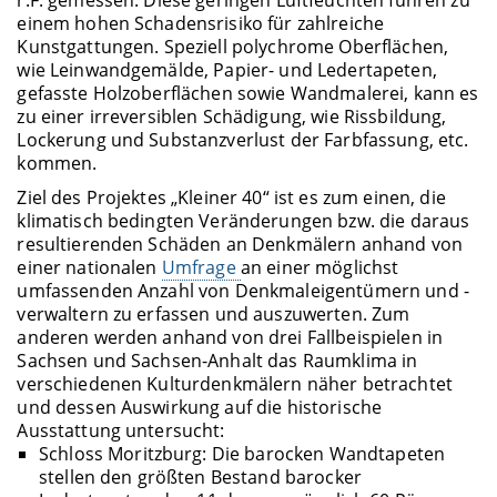
r.F. gemessen. Diese geringen Luftfeuchten führen zu
einem hohen Schadensrisiko für zahlreiche
Kunstgattungen. Speziell polychrome Oberflächen,
wie Leinwandgemälde, Papier- und Ledertapeten,
gefasste Holzoberflächen sowie Wandmalerei, kann es
zu einer irreversiblen Schädigung, wie Rissbildung,
Lockerung und Substanzverlust der Farbfassung, etc.
kommen.
Ziel des Projektes „Kleiner 40“ ist es zum einen, die
klimatisch bedingten Veränderungen bzw. die daraus
resultierenden Schäden an Denkmälern anhand von
einer nationalen
Umfrage
an einer möglichst
umfassenden Anzahl von Denkmaleigentümern und -
verwaltern zu erfassen und auszuwerten. Zum
anderen werden anhand von drei Fallbeispielen in
Sachsen und Sachsen-Anhalt das Raumklima in
verschiedenen Kulturdenkmälern näher betrachtet
und dessen Auswirkung auf die historische
Ausstattung untersucht:
Schloss Moritzburg: Die barocken Wandtapeten
stellen den größten Bestand barocker