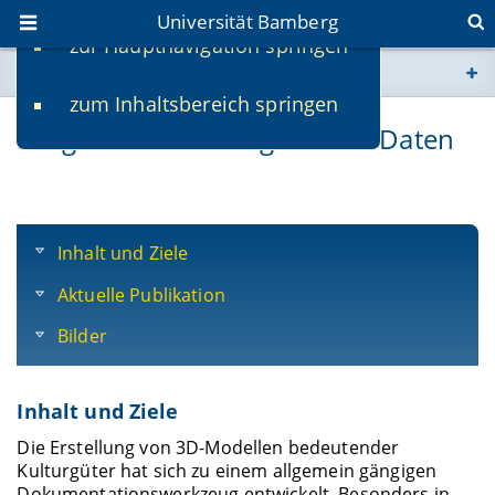
Universität Bamberg
zur Hauptnavigation springen
Sie befinden sich hier:
zum Inhaltsbereich springen
www.uni-bamberg.de
Langzeitarchivierung von 3D-Daten
univis.uni-bamberg.de
fis.uni-bamberg.de
Inhalt und Ziele
Aktuelle Publikation
Bilder
Inhalt und Ziele
Die Erstellung von 3D-Modellen bedeutender
Kulturgüter hat sich zu einem allgemein gängigen
Dokumentationswerkzeug entwickelt. Besonders in