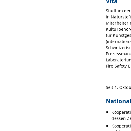
Vita
Studium der
in Naturstof
Mitarbeiter
Kulturbehör
für Kunstges
(internation
Schweizeris
Prozessmana
Laboratorium
Fire Safety 
Seit 1. Okto
Nationa
Kooperat
dessen Ze
Kooperati