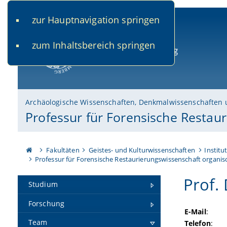
zur Hauptnavigation springen
www.uni-bamberg.de
univis.uni-bamberg.de
fis.u
zum Inhaltsbereich springen
Universität Bamberg
Archäologische Wissenschaften, Denkmalwissenschaften 
Professur für Forensische Restau
Fakultäten
Geistes- und Kulturwissenschaften
Institu
Professur für Forensische Restaurierungswissenschaft organi
Prof.
Studium
Forschung
E-Mail
:
Team
Telefon
: