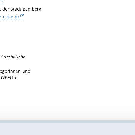
 der Stadt Bamberg
-u-s-e-d/
utztechnische
legerinnen und
(VKF) für