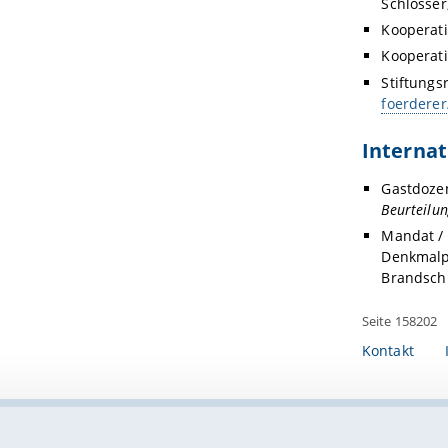
Schlösser
Kooperat
Kooperat
Stiftungs
foerderer
Interna
Gastdoze
Beurteilu
Mandat /
Denkmalpf
Brandsch
Seite 158202
Kontakt