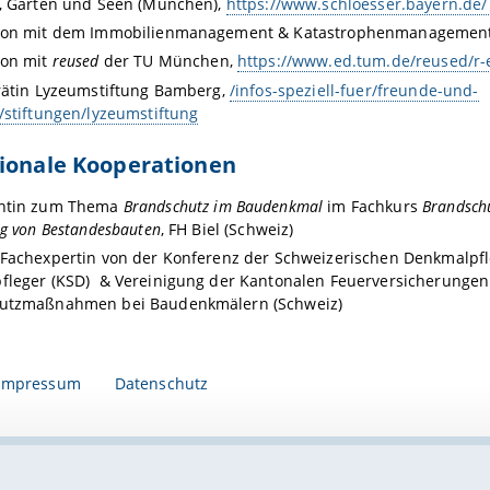
, Gärten und Seen (München),
https://www.schloesser.bayern.de/
ion mit dem Immobilienmanagement & Katastrophenmanagement
ion mit
reused
der TU München,
https://www.ed.tum.de/reused/r-e
rätin Lyzeumstiftung Bamberg,
/infos-speziell-fuer/freunde-und-
/stiftungen/lyzeumstiftung
tionale Kooperationen
ntin zum Thema
Brandschutz im Baudenkmal
im Fachkurs
Brandsch
ng von Bestandesbauten
, FH Biel (Schweiz)
 Fachexpertin von der Konferenz der Schweizerischen Denkmalpf
leger (KSD) & Vereinigung der Kantonalen Feuerversicherungen 
utzmaßnahmen bei Baudenkmälern (Schweiz)
Impressum
Datenschutz