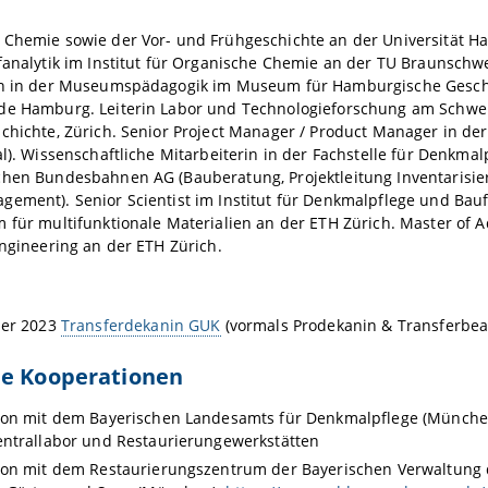
 Chemie sowie der Vor- und Frühgeschichte an der Universität 
fanalytik im Institut für Organische Chemie an der TU Braunschwe
in in der Museumspädagogik im Museum für Hamburgische Gesch
de Hamburg. Leiterin Labor und Technologieforschung am Schweiz
chichte, Zürich. Senior Project Manager / Product Manager in der
al). Wissenschaftliche Mitarbeiterin in der Fachstelle für Denkmal
chen Bundesbahnen AG (Bauberatung, Projektleitung Inventarisier
gement). Senior Scientist im Institut für Denkmalpflege und Bau
 für multifunktionale Materialien an der ETH Zürich. Master of 
Engineering an der ETH Zürich.
ber 2023
Transferdekanin GUK
(vormals Prodekanin & Transferbea
le Kooperationen
ion mit dem Bayerischen Landesamts für Denkmalpflege (Münche
ntrallabor und Restaurierungewerkstätten
on mit dem Restaurierungszentrum der Bayerischen Verwaltung d