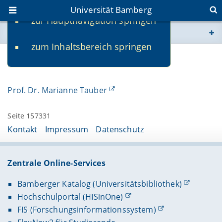
Universität Bamberg
zur Hauptnavigation springen
Sie befinden sich hier:
zum Inhaltsbereich springen
www.uni-bamberg.de
Kontakt
univis.uni-bamberg.de
Prof. Dr. Marianne Tauber
fis.uni-bamberg.de
Seite 157331
Kontakt
Impressum
Datenschutz
Zentrale Online-Services
Bamberger Katalog (Universitätsbibliothek)
Hochschulportal (HISinOne)
FIS (Forschungsinformationssystem)