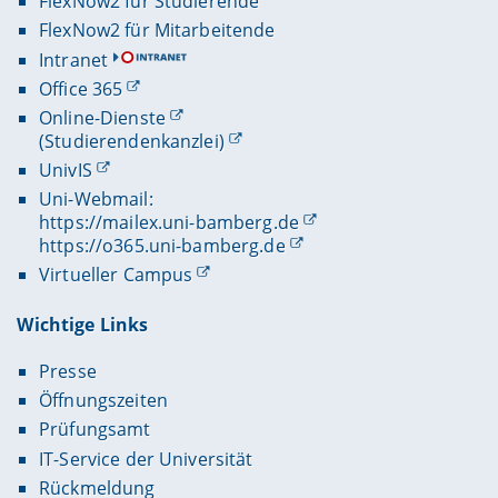
FlexNow2 für Studierende
FlexNow2 für Mitarbeitende
Intranet
Office 365
Online-Dienste
(Studierendenkanzlei)
UnivIS
Uni-Webmail:
https://mailex.uni-bamberg.de
https://o365.uni-bamberg.de
Virtueller Campus
Wichtige Links
Presse
Öffnungszeiten
Prüfungsamt
IT-Service der Universität
Rückmeldung