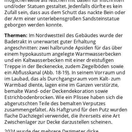
möglicherweise als Nischen mit Basen für Inschriften
und/oder Statuen gestaltet. Jedenfalls dürfte es kein
Zufall sein, dass aus dem Schutt das nackte Bein oder
der Arm einer unterlebensgroßen Sandsteinstatue
geborgen werden konnte.
Thermen:
Im Nordwestteil des Gebäudes wurde der
Badetrakt in unerwartet guter Erhaltung
angeschnitten: zwei halbrunde Apsiden für das über
einem hypokaustum angelegte Warmwasserbecken
und ein Kaltwasserbecken mit einer dreistufigen
Treppe in der Beckenecke, zudem Ziegelböden sowie
ein Abflusskanal (Abb. 18-19). In seinem Vorraum und
im Laubad, das als Durchgangsraum vom Kalt- zum
Warmbad diente, lagen eine im Ganzen verstürzte,
bemalte Wand- oder Deckendekoration sowie
Estrichbodenbrocken. Wie ein Plissee haben sich die
abgerutschten Teile des bemalten Verputzes
zusammengefaltet. Als Haftgrund für den Putz wurden
flache Dachziegel verwendet, die ihrerseits eine Art
Zwischenlager zur Decke darzustellen scheinen.
2024 wurde der mehrere Dezimeter dicke