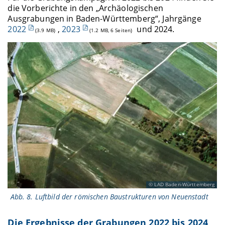
die Vorberichte in den „Archäologischen
Ausgrabungen in Baden-Württemberg“, Jahrgänge
2022
,
2023
und 2024.
(3.9 MB)
(1.2 MB, 6 Seiten)
LAD Baden-Württemberg
Abb. 8. Luftbild der römischen Baustrukturen von Neuenstadt
Die Ergebnisse der Grabungen 2022 bis 2024