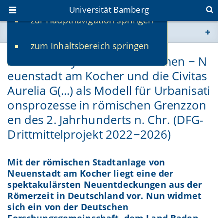
Universität Bamberg
zur Hauptnavigation springen
Sie befinden sich hier:
zum Inhaltsbereich springen
www.uni-bamberg.de
Siedeln in dynamischen Räumen − N
euenstadt am Kocher und die Civitas
univis.uni-bamberg.de
Aurelia G(...) als Modell für Urbanisati
fis.uni-bamberg.de
onsprozesse in römischen Grenzzon
en des 2. Jahrhunderts n. Chr. (DFG-
Drittmittelprojekt 2022−2026)
Mit der römischen Stadtanlage von
Neuenstadt am Kocher liegt eine der
spektakulärsten Neuentdeckungen aus der
Römerzeit in Deutschland vor. Nun widmet
sich ein von der Deutschen