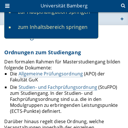
Universität Bamberg
zur Hauptnavigation springen
Sie befinden sich hier:
zum Inhaltsbereich springen
www.uni-bamberg.de
Ordnungen und Dokumente
univis.uni-bamberg.de
Ordnungen zum Studiengang
fis.uni-bamberg.de
Den formalen Rahmen für Masterstudiengang bilden
folgende Dokumente:
Die
Allgemeine Prüfungsordnung
(APO) der
Fakultät GuK
Die
Studien- und Fachprüfungsordnung
(StuFPO)
zum Studiengang. In der Studien- und
Fachprüfungsordnung sind u.a. die in den
Modulgruppen zu erbringenden Leistungspunkte
(ECTS-Punkte) definiert.
Darüber hinaus regelt diese Ordnung, welche
Veranstaltungen innerhalb der einzelnen