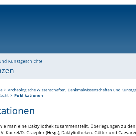
ni-bamberg.de
und Kunstgeschichte
nzen
te
Archäologische Wissenschaften, Denkmalwissenschaften und Kunstge
Becht
Publikationen
kationen
, Wie man eine Daktyliothek zusammenstellt. Überlegungen zu de
: V. Kockel/D. Graepler (Hrsg.), Daktyliotheken. Götter und Caes