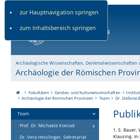
zur Hauptnavigation springen
www.uni-bamberg.de
univis.uni-bamberg.de
fis.u
zum Inhaltsbereich springen
Universität Bamberg
Archäologische Wissenschaften, Denkmalwissenschaften 
Archäologie der Römischen Provi
Fakultäten
Geistes- und Kulturwissenschaften
Institu
Archäologie der Römischen Provinzen
Team
Dr. Stefanie 
Publi
Team
Prof. Dr. Michaela Konrad
1. S. Bauer
Klausing. In
Dr. Vera Hesslinger, Sekretariat