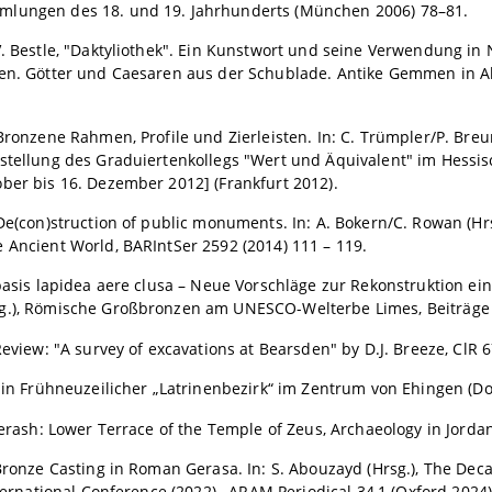
lungen des 18. und 19. Jahrhunderts (München 2006) 78–81.
V. Bestle, "Daktyliothek". Ein Kunstwort und seine Verwendung in 
ken. Götter und Caesaren aus der Schublade. Antike Gemmen in
 Bronzene Rahmen, Profile und Zierleisten. In: C. Trümpler/P. Bre
sstellung des Graduiertenkollegs "Wert und Äquivalent" im Hessi
ber bis 16. Dezember 2012] (Frankfurt 2012).
 De(con)struction of public monuments. In: A. Bokern/C. Rowan (H
 Ancient World, BARIntSer 2592 (2014) 111 – 119.
 basis lapidea aere clusa – Neue Vorschläge zur Rekonstruktion ei
g.), Römische Großbronzen am UNESCO-Welterbe Limes, Beiträge 
 Review: "A survey of excavations at Bearsden" by D.J. Breeze, ClR 6
 Ein Frühneuzeilicher „Latrinenbezirk“ im Zentrum von Ehingen (
 Jerash: Lower Terrace of the Temple of Zeus, Archaeology in Jordan
 Bronze Casting in Roman Gerasa. In: S. Abouzayd (Hrsg.), The Dec
International Conference (2022) , ARAM Periodical 34,1 (Oxford 2024