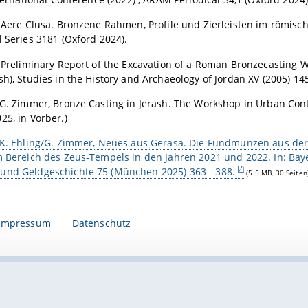
, Aere Clusa. Bronzene Rahmen, Profile und Zierleisten im römisc
l Series 3181 (Oxford 2024).
, Preliminary Report of the Excavation of a Roman Bronzecasting
sh), Studies in the History and Archaeology of Jordan XV (2005) 145
/G. Zimmer, Bronze Casting in Jerash. The Workshop in Urban Conte
25, in Vorber.)
/K. Ehling/G. Zimmer, Neues aus Gerasa. Die Fundmünzen aus der 
m Bereich des Zeus-Tempels in den Jahren 2021 und 2022. In: Bay
und Geldgeschichte 75 (München 2025) 363 - 388.
(5.5 MB, 30 Seiten
Impressum
Datenschutz