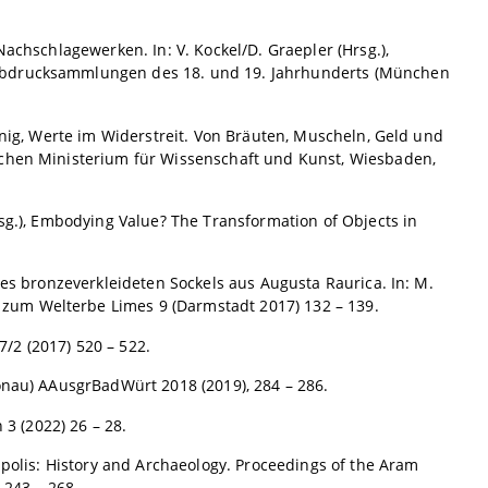
Nachschlagewerken. In: V. Kockel/D. Graepler (Hrsg.),
 Abdrucksammlungen des 18. und 19. Jahrhunderts (München
unig, Werte im Widerstreit. Von Bräuten, Muscheln, Geld und
schen Ministerium für Wissenschaft und Kunst, Wiesbaden,
rsg.), Embodying Value? The Transformation of Objects in
nes bronzeverkleideten Sockels aus Augusta Raurica. In: M.
zum Welterbe Limes 9 (Darmstadt 2017) 132 – 139.
7/2 (2017) 520 – 522.
Donau) AAusgrBadWürt 2018 (2019), 284 – 286.
 3 (2022) 26 – 28.
apolis: History and Archaeology. Proceedings of the Aram
) 243 – 268.