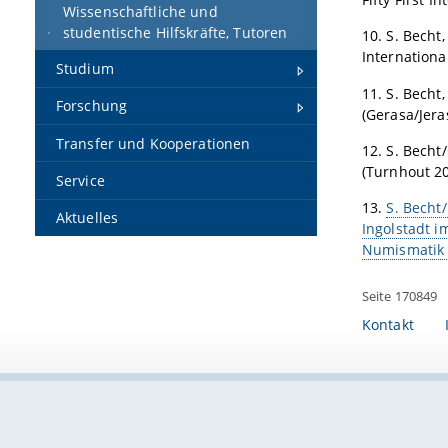
Wissenschaftliche und
studentische Hilfskräfte, Tutoren
10. S. Becht
Internationa
Studium
11. S. Becht
Forschung
(Gerasa/Jera
Transfer und Kooperationen
12. S. Becht
(Turnhout 20
Service
13.
S. Becht
Aktuelles
Ingolstadt i
Numismatik 
Seite 170849
Kontakt