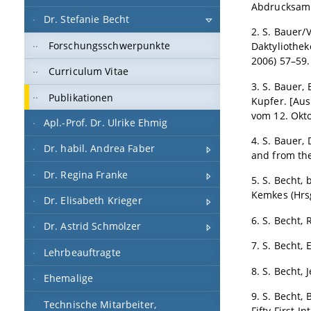
Abdrucksamm
Dr. Stefanie Becht
2. S. Bauer/
Forschungsschwerpunkte
Daktyliothe
2006) 57–59.
Curriculum Vitae
3. S. Bauer,
Publikationen
Kupfer. [Au
vom 12. Okto
Apl.-Prof. Dr. Ulrike Ehmig
4. S. Bauer,
Dr. habil. Andrea Faber
and from the
Dr. Regina Franke
5. S. Becht,
Kemkes (Hrs
Dr. Elisabeth Krieger
6. S. Becht,
Dr. Astrid Schmölzer
7. S. Becht,
Lehrbeauftragte
8. S. Becht,
Ehemalige
9. S. Becht,
Technische Mitarbeiter,
Fifty First 