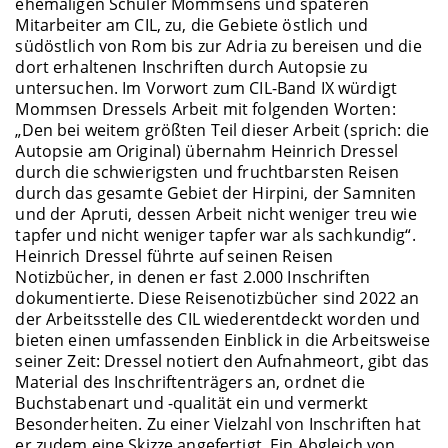
ehemaligen Schüler Mommsens und späteren
Mitarbeiter am CIL, zu, die Gebiete östlich und
südöstlich von Rom bis zur Adria zu bereisen und die
dort erhaltenen Inschriften durch Autopsie zu
untersuchen. Im Vorwort zum CIL-Band IX würdigt
Mommsen Dressels Arbeit mit folgenden Worten:
„Den bei weitem größten Teil dieser Arbeit (sprich: die
Autopsie am Original) übernahm Heinrich Dressel
durch die schwierigsten und fruchtbarsten Reisen
durch das gesamte Gebiet der Hirpini, der Samniten
und der Apruti, dessen Arbeit nicht weniger treu wie
tapfer und nicht weniger tapfer war als sachkundig“.
Heinrich Dressel führte auf seinen Reisen
Notizbücher, in denen er fast 2.000 Inschriften
dokumentierte. Diese Reisenotizbücher sind 2022 an
der Arbeitsstelle des CIL wiederentdeckt worden und
bieten einen umfassenden Einblick in die Arbeitsweise
seiner Zeit: Dressel notiert den Aufnahmeort, gibt das
Material des Inschriftenträgers an, ordnet die
Buchstabenart und -qualität ein und vermerkt
Besonderheiten. Zu einer Vielzahl von Inschriften hat
er zudem eine Skizze angefertigt. Ein Abgleich von