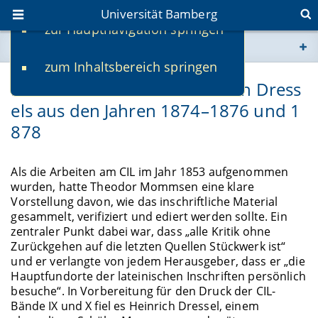
Universität Bamberg
zur Hauptnavigation springen
Sie befinden sich hier:
zum Inhaltsbereich springen
www.uni-bamberg.de
Die Reisenotizbücher Heinrich Dress
els aus den Jahren 1874–1876 und 1
univis.uni-bamberg.de
878
fis.uni-bamberg.de
Als die Arbeiten am CIL im Jahr 1853 aufgenommen
wurden, hatte Theodor Mommsen eine klare
Vorstellung davon, wie das inschriftliche Material
gesammelt, verifiziert und ediert werden sollte. Ein
zentraler Punkt dabei war, dass „alle Kritik ohne
Zurückgehen auf die letzten Quellen Stückwerk ist“
und er verlangte von jedem Herausgeber, dass er „die
Hauptfundorte der lateinischen Inschriften persönlich
besuche“. In Vorbereitung für den Druck der CIL-
Bände IX und X fiel es Heinrich Dressel, einem