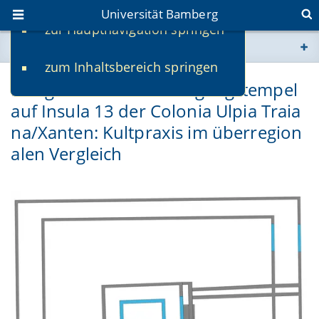
Universität Bamberg
zur Hauptnavigation springen
Sie befinden sich hier:
zum Inhaltsbereich springen
www.uni-bamberg.de
Der gallo-römische Umgangstempel
auf Insula 13 der Colonia Ulpia Traia
univis.uni-bamberg.de
na/Xanten: Kultpraxis im überregion
fis.uni-bamberg.de
alen Vergleich