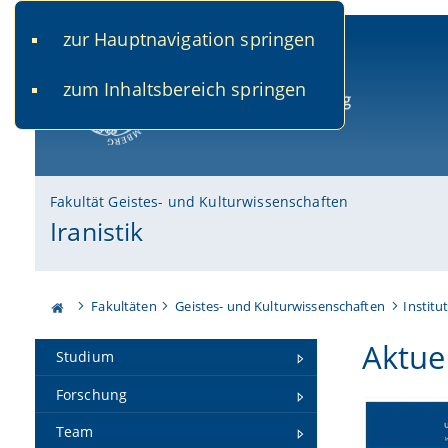
zur Hauptnavigation springen
www.uni-bamberg.de
univis.uni-bamberg.de
fis.u
zum Inhaltsbereich springen
Universität Bamberg
Fakultät Geistes- und Kulturwissenschaften
Iranistik
Fakultäten
Geistes- und Kulturwissenschaften
Institu
Aktue
Studium
Forschung
Team