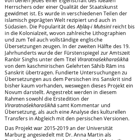
von denen jedes einer Eigenschaft des idealen
Herrschers oder einer Qualität der Staatskunst
gewidmet ist. Es wurde in verschiedenen Teilen der
islamisch geprägten Welt rezipiert und auch in
Südasien. Die Popularität des
Aḫlāq-i Muḥsinī
reicht bis
in die Kolonialzeit, wovon zahlreiche Lithographien
und zum Teil auch vollständige englische
Übersetzungen zeugen. In der zweiten Hälfte des 19.
Jahrhunderts wurde der Fürstenspiegel zur Amtszeit
Ranbir Singhs unter dem Titel
Vīraratnaśekharaśikhā
von dem kaschmirischen Gelehrten Sāhib Rām ins
Sanskrit übertragen. Fundierte Untersuchungen zu
Übersetzungen aus dem Persischen ins Sanskrit sind
bisher kaum vorhanden, weswegen dieses Projekt ein
Novum darstellt. Angestrebt werden in diesem
Rahmen sowohl die Erstedition der
Vīraratnaśekharaśikhā
samt Kommentar und
Übersetzung, als auch eine Analyse des kulturellen
Transfers in Abgleich mit den persischen Versionen.
Das Projekt war 2015-2019 an der Universität
Marburg angesiedelt mit Dr. Anna Martin als