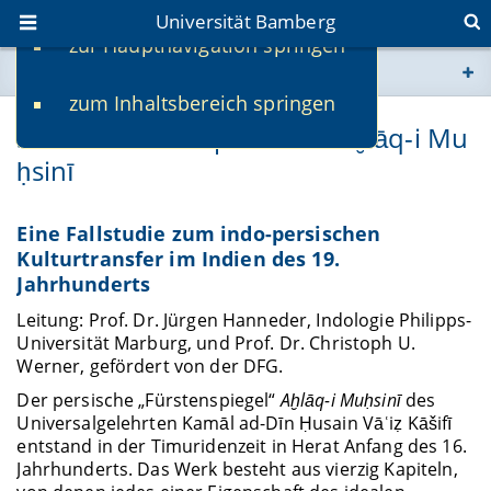
Universität Bamberg
zur Hauptnavigation springen
Sie befinden sich hier:
zum Inhaltsbereich springen
www.uni-bamberg.de
Sahib Rams Adaption des Aḫlāq-i Mu
ḥsinī
univis.uni-bamberg.de
fis.uni-bamberg.de
Eine Fallstudie zum indo-persischen
Kulturtransfer im Indien des 19.
Jahrhunderts
Leitung: Prof. Dr. Jürgen Hanneder, Indologie Philipps-
Universität Marburg, und Prof. Dr. Christoph U.
Werner, gefördert von der DFG.
Der persische „Fürstenspiegel“
Aḫlāq-i Muḥsinī
des
Universalgelehrten Kamāl ad-Dīn Ḥusain Vāʿiẓ Kāšifī
entstand in der Timuridenzeit in Herat Anfang des 16.
Jahrhunderts. Das Werk besteht aus vierzig Kapiteln,