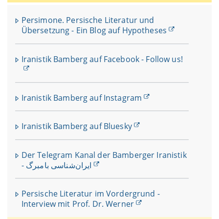
Persimone. Persische Literatur und
Übersetzung - Ein Blog auf Hypotheses
Iranistik Bamberg auf Facebook - Follow us!
I
e
F
Iranistik Bamberg auf Instagram
U
B
K
Iranistik Bamberg auf Bluesky
m
I
Der Telegram Kanal der Bamberger Iranistik
- ایران‌شناسی بامبرگ
Persische Literatur im Vordergrund -
Interview mit Prof. Dr. Werner