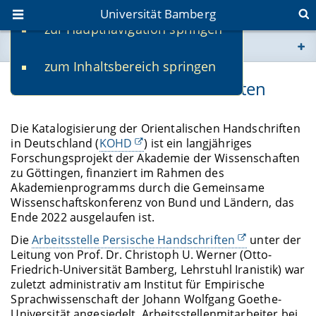
Universität Bamberg
zur Hauptnavigation springen
Sie befinden sich hier:
zum Inhaltsbereich springen
www.uni-bamberg.de
KOHD - Persische Handschriften
univis.uni-bamberg.de
Die Katalogisierung der Orientalischen Handschriften
in Deutschland (
KOHD
) ist ein langjähriges
fis.uni-bamberg.de
Forschungsprojekt der Akademie der Wissenschaften
zu Göttingen, finanziert im Rahmen des
Akademienprogramms durch die Gemeinsame
Wissenschaftskonferenz von Bund und Ländern, das
Ende 2022 ausgelaufen ist.
Die
Arbeitsstelle Persische Handschriften
unter der
Leitung von Prof. Dr. Christoph U. Werner (Otto-
Friedrich-Universität Bamberg, Lehrstuhl Iranistik) war
zuletzt administrativ am Institut für Empirische
Sprachwissenschaft der Johann Wolfgang Goethe-
Universität angesiedelt. Arbeitsstellenmitarbeiter bei