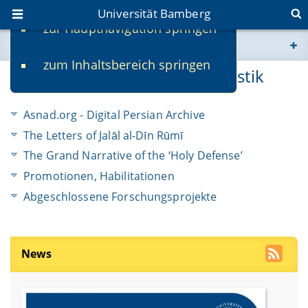
Universität Bamberg
zur Hauptnavigation springen
Sie befinden sich hier:
zum Inhaltsbereich springen
www.uni-bamberg.de
Forschung am Lehrstuhl Iranistik
univis.uni-bamberg.de
Asnad.org - Digital Persian Archive
The Letters of Jalāl al-Dīn Rūmī
fis.uni-bamberg.de
The Grand Narrative of the ‘Holy Defense’
Promotionen, Habilitationen
Abgeschlossene Forschungsprojekte
News