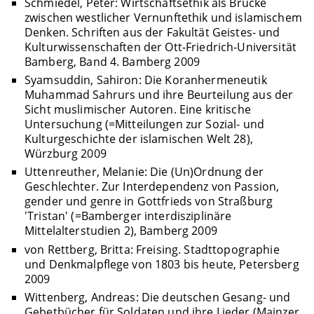
Schmiedel, Peter: Wirtschaftsethik als Brücke
zwischen westlicher Vernunftethik und islamischem
Denken. Schriften aus der Fakultät Geistes- und
Kulturwissenschaften der Ott-Friedrich-Universität
Bamberg, Band 4. Bamberg 2009
Syamsuddin, Sahiron: Die Koranhermeneutik
Muhammad Sahrurs und ihre Beurteilung aus der
Sicht muslimischer Autoren. Eine kritische
Untersuchung (=Mitteilungen zur Sozial- und
Kulturgeschichte der islamischen Welt 28),
Würzburg 2009
Uttenreuther, Melanie: Die (Un)Ordnung der
Geschlechter. Zur Interdependenz von Passion,
gender und genre in Gottfrieds von Straßburg
'Tristan' (=Bamberger interdisziplinäre
Mittelalterstudien 2), Bamberg 2009
von Rettberg, Britta: Freising. Stadttopographie
und Denkmalpflege von 1803 bis heute, Petersberg
2009
Wittenberg, Andreas: Die deutschen Gesang- und
Gebetbücher für Soldaten und ihre Lieder (Mainzer