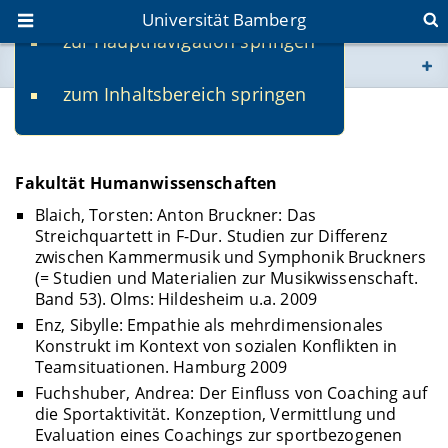
Universität Bamberg
zur Hauptnavigation springen
Sie befinden sich hier:
zum Inhaltsbereich springen
www.uni-bamberg.de
Publizierte Dissertationen
univis.uni-bamberg.de
Fakultät Humanwissenschaften
fis.uni-bamberg.de
Blaich, Torsten: Anton Bruckner: Das
Streichquartett in F-Dur. Studien zur Differenz
zwischen Kammermusik und Symphonik Bruckners
(= Studien und Materialien zur Musikwissenschaft.
Band 53). Olms: Hildesheim u.a. 2009
Enz, Sibylle: Empathie als mehrdimensionales
Konstrukt im Kontext von sozialen Konflikten in
Teamsituationen. Hamburg 2009
Fuchshuber, Andrea: Der Einfluss von Coaching auf
die Sportaktivität. Konzeption, Vermittlung und
Evaluation eines Coachings zur sportbezogenen