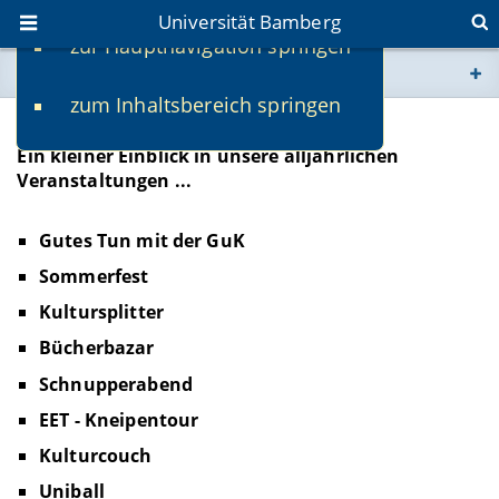
Universität Bamberg
zur Hauptnavigation springen
Sie befinden sich hier:
zum Inhaltsbereich springen
www.uni-bamberg.de
Vergangenen Veranstaltungen
Ein kleiner Einblick in unsere alljährlichen
univis.uni-bamberg.de
Veranstaltungen ...
fis.uni-bamberg.de
Gutes Tun mit der GuK
Sommerfest
Kultursplitter
Bücherbazar
Schnupperabend
EET - Kneipentour
Kulturcouch
Uniball