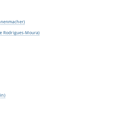
onnenmacher)
que Rodrigues-Moura)
in)