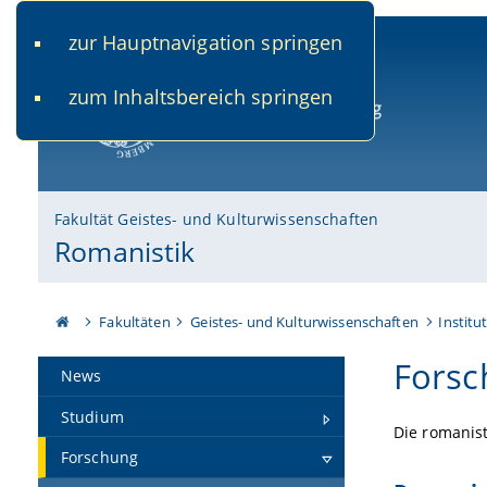
zur Hauptnavigation springen
www.uni-bamberg.de
univis.uni-bamberg.de
fis.u
zum Inhaltsbereich springen
Universität Bamberg
Fakultät Geistes- und Kulturwissenschaften
Romanistik
Fakultäten
Geistes- und Kulturwissenschaften
Institu
Forsc
News
Studium
Die romanis
Forschung