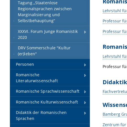
Romanisc
Tagung „Staatenlose
Regionalsprachen zwischen
Lehrstuhl fü
Marginalisierung und
Selbstbehauptung“
Professur fü
Professur fü
XXXVI. Forum Junge Romanistik
2020
Romanis
DRV Sommerschule "Kultur
(er)leben"
Lehrstuhl fü
Personen
Professur fü
Romanische
Didakti
Literaturwissenschaft
Romanische Sprachwissenschaft
Fachvertretu
Romanische Kulturwissenschaft
Wissensc
Didaktik der Romanischen
Bamberg Gra
Sprachen
Zentrum für 