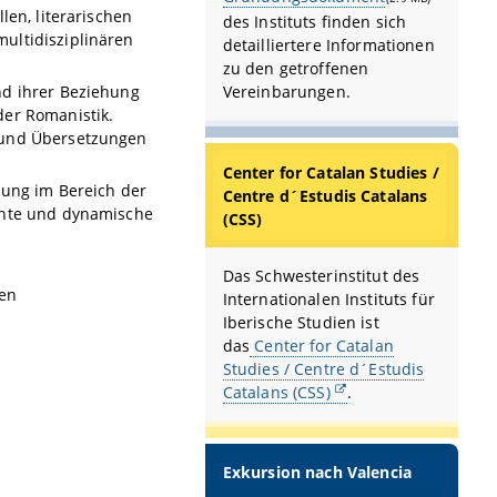
len, literarischen
des Instituts finden sich
ultidisziplinären
detailliertere Informationen
zu den getroffenen
nd ihrer Beziehung
Vereinbarungen.
der Romanistik.
 und Übersetzungen
Center for Catalan Studies /
dung im Bereich der
Centre d´Estudis Catalans
ente und dynamische
(CSS)
Das Schwesterinstitut des
ten
Internationalen Instituts für
Iberische Studien ist
das
Center for Catalan
Studies / Centre d´Estudis
Catalans (CSS)
.
Exkursion nach Valencia