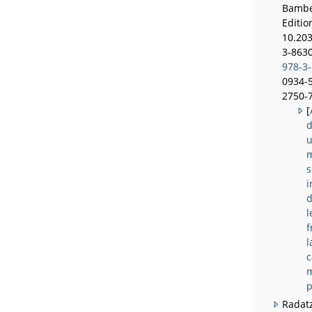
Bambe
Editio
10.203
3-8630
978-3
0934-
2750-
[
d
u
m
s
i
d
l
f
l
c
m
p
Radatz