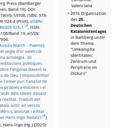
rg Press (Bamberger
Valenciana
nen, Band 19), DOI:
2016 Organisation
78/irb-59708, ISBN: 978-
des
25.
9-924-4 (Print),
eISBN:
Deutschen
-86309-925-1
, ISSN:
Katalanistentages
5108/Band 19, eISSN:
in Bamberg unter
7904.
dem Thema
Ausiàs March - Poemes
"Umkämpfte
el segle d'or valencià:
Identitäten:
na antologia. 30
Zentrum und
editacions poètiques
Peripherie im
obre l'angoixa davant la
Diskurs"
ra de Déu, l'impossibilitat
e l'amor pur, l'analisi de
es pròpies emocions i el
racàs dels ideals davant
a realitat. Traduït del
atalà antic en versos
ètrics, annotat i editat
er Hans-Ingo Radatz)
]
, Hans-Ingo (Hg.) (2020):