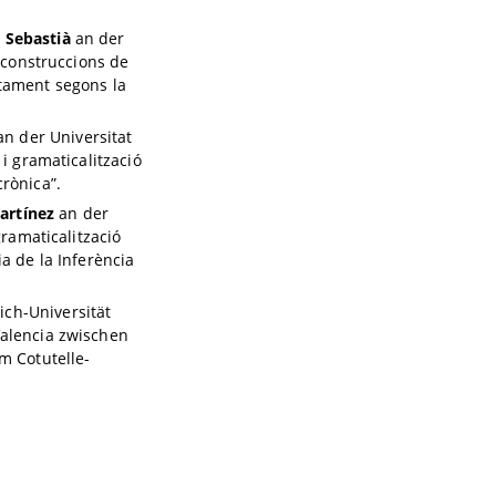
 Sebastià
an der
 construccions de
tament segons la
n der Universitat
i gramaticalització
rònica”.
artínez
an der
gramaticalització
a de la Inferència
ich-Universität
Valencia zwischen
m Cotutelle-