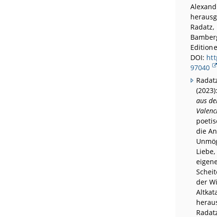
Alexand
herausg
Radatz,
Bamberg
Editione
DOI:
htt
97040
Radat
(2023)
aus de
Valenc
poeti
die An
Unmög
Liebe,
eigen
Schei
der Wi
Altkat
herau
Radatz