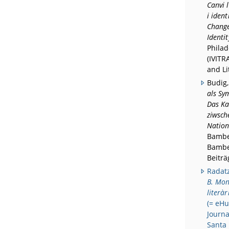
Canvi 
i ident
Change
Identi
Phila
(IVITR
and Li
Budig
als Sy
Das Ka
ziwsch
Nation
Bamber
Bambe
Beiträ
Radatz
B. Mono
literàr
(= eHu
Journa
Santa 