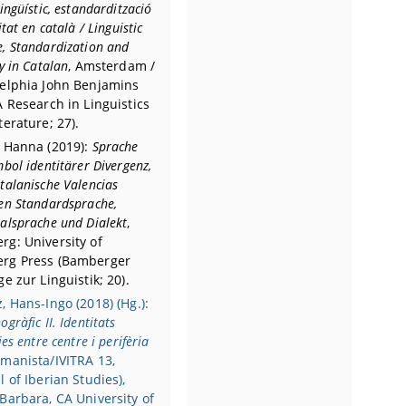
lingüístic, estandardització
itat en català / Linguistic
, Standardization and
ty in Catalan
, Amsterdam /
delphia John Benjamins
A Research in Linguistics
terature; 27).
, Hanna (2019):
Sprache
mbol identitärer Divergenz,
talanische Valencias
en Standardsprache,
alsprache und Dialekt
,
g: University of
rg Press (Bamberger
ge zur Linguistik; 20).
, Hans-Ingo (2018) (Hg.):
gràfic II. Identitats
ies entre centre i perifèria
manista/IVITRA 13,
l of Iberian Studies),
Barbara, CA University of