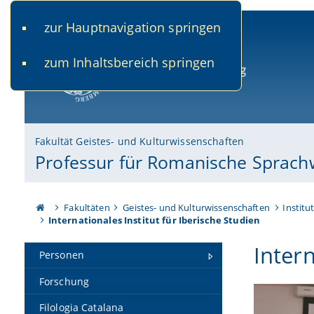
zur Hauptnavigation springen
www.uni-bamberg.de
univis.uni-bamberg.de
fis.u
zum Inhaltsbereich springen
Universität Bamberg
Fakultät Geistes- und Kulturwissenschaften
Professur für Romanische Sprach
Fakultäten
Geistes- und Kulturwissenschaften
Institu
Internationales Institut für Iberische Studien
Intern
Personen
Forschung
Filologia Catalana