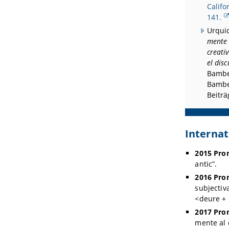
Califo
141.
Urquid
mente 
creati
el dis
Bamber
Bambe
Beiträ
Interna
2015 Prom
antic”.
2016 Pro
subjectiv
<deure + 
2017 Pro
mente al 