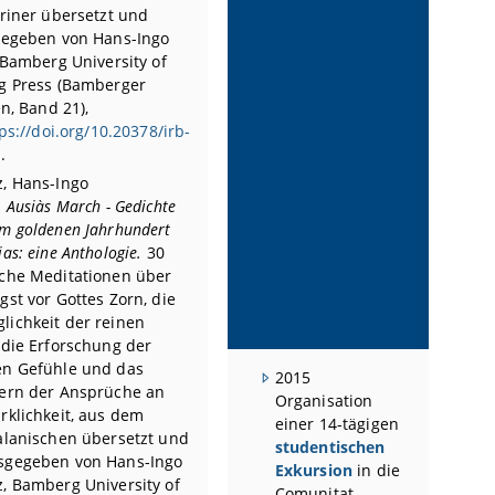
riner übersetzt und
egeben von Hans-Ingo
 Bamberg University of
 Press (Bamberger
n, Band 21),
ps://doi.org/10.20378/irb-
.
z, Hans-Ingo
:
Ausiàs March - Gedichte
m goldenen Jahrhundert
ias: eine Anthologie.
30
sche Meditationen über
gst vor Gottes Zorn, die
lichkeit der reinen
 die Erforschung der
en Gefühle und das
2015
tern der Ansprüche an
Organisation
rklichkeit, aus dem
einer 14-tägigen
alanischen übersetzt und
studentischen
sgegeben von Hans-Ingo
Exkursion
in die
, Bamberg University of
Comunitat