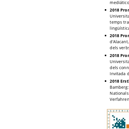
mediático
2018 Prom
Universit
temps tra
lingüístic
2018 Pro
d’Alacant
dels verb
2018 Pro
Universit
dels conn
Invitada 
2018 Ers
Bamberg: 
Nationals
Verfahren