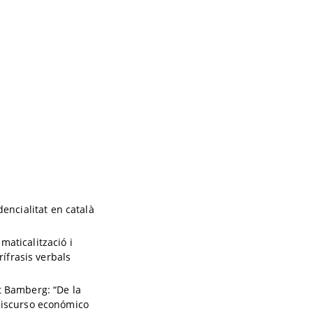
dencialitat en català
maticalització i
rífrasis verbals
t Bamberg: “De la
discurso económico