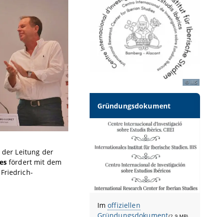
IIIS
Gründungsdokument
Prof. Dr. Hans-Ingo Radatz
r der Leitung der
nes
fördert mit dem
Friedrich-
Im
offiziellen
Gründungsdokument
(2.9 MB)