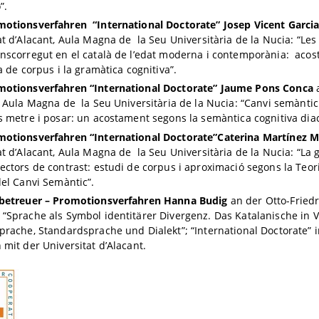
”.
otionsverfahren “International Doctorate” Josep Vicent Garcia
at d’Alacant, Aula Magna de la Seu Universitària de la Nucia: “Les
nscorregut en el català de l’edat moderna i contemporània: acos
a de corpus i la gramàtica cognitiva”.
motionsverfahren “International Doctorate” Jaume Pons Conca
a
, Aula Magna de la Seu Universitària de la Nucia: “Canvi semàntic 
s metre i posar: un acostament segons la semàntica cognitiva diac
motionsverfahren “International Doctorate”
Caterina Martínez M
at d’Alacant, Aula Magna de la Seu Universitària de la Nucia: “La 
ectors de contrast: estudi de corpus i aproximació segons la Teori
del Canvi Semàntic”.
tbetreuer – Promotionsverfahren
Hanna Budig
an der Otto-Friedr
“Sprache als Symbol identitärer Divergenz. Das Katalanische in 
prache, Standardsprache und Dialekt”; “International Doctorate” i
 mit der Universitat d’Alacant.