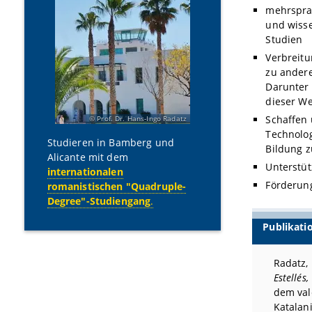
mehrsprac
und wisse
Studien
Verbreitu
zu andere
Darunter
dieser We
Schaffen 
Prof. Dr. Hans-Ingo Radatz
Technolog
Studieren in Bamberg und
Bildung z
Alicante mit dem
Unterstüt
internationalen
Förderun
romanistischen "Quadruple-
Degree"-Studiengang
.
Publikati
Radatz,
Estellés,
dem val
Katalan