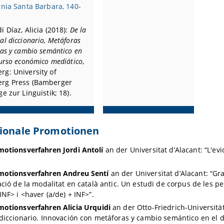
rnia Santa Barbara, 140-
i Díaz, Alicia (2018):
De la
al diccionario, Metáforas
vas y cambio semántico en
curso económico mediático
,
g: University of
rg Press (Bamberger
ge zur Linguistik; 18).
tionale Promotionen
otionsverfahren Jordi Antolí
an der Universitat d’Alacant: “L'evi
motionsverfahren Andreu Sentí
an der Universitat d’Alacant: “Gra
ació de la modalitat en català antic. Un estudi de corpus de les pe
INF> i <haver (a/de) + INF>”.
motionsverfahren
Alicia Urquidi
an der Otto-Friedrich-Universitä
diccionario. Innovación con metáforas y cambio semántico en el 