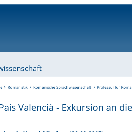
ni-bamberg.de
wissenschaft
te
Romanistik
Romanische Sprachwissenschaft
Professur für Roma
País Valencià - Exkursion an di