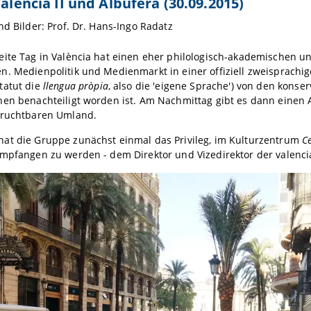
Valencia II und Albufera (30.09.2015)
nd Bilder: Prof. Dr. Hans-Ingo Radatz
ite Tag in València hat einen eher philologisch-akademischen und
n. Medienpolitik und Medienmarkt in einer offiziell zweisprach
tatut die
llengua pròpia
, also die 'eigene Sprache') von den konse
hen benachteiligt worden ist. Am Nachmittag gibt es dann einen 
fruchtbaren Umland.
at die Gruppe zunächst einmal das Privileg, im Kulturzentrum
C
empfangen zu werden - dem Direktor und Vizedirektor der valenc