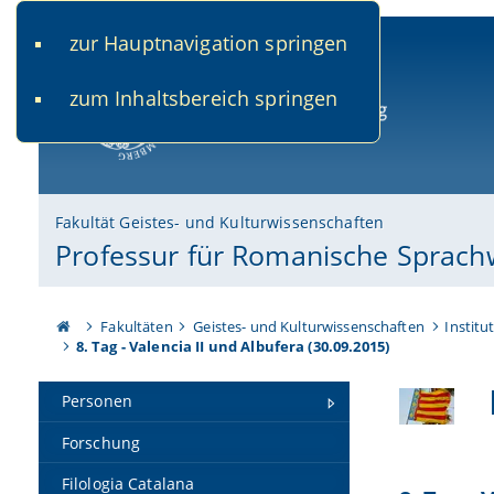
zur Hauptnavigation springen
www.uni-bamberg.de
univis.uni-bamberg.de
fis.u
zum Inhaltsbereich springen
Universität Bamberg
Fakultät Geistes- und Kulturwissenschaften
Professur für Romanische Sprach
Fakultäten
Geistes- und Kulturwissenschaften
Institu
8. Tag - Valencia II und Albufera (30.09.2015)
Personen
Forschung
Filologia Catalana