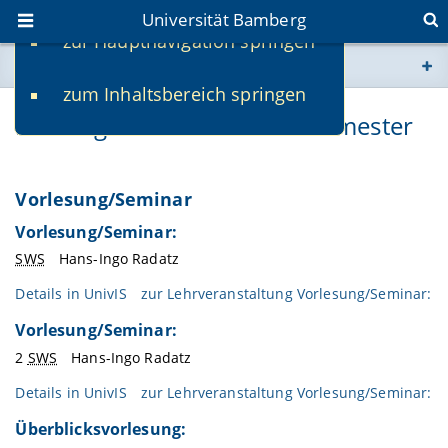
Universität Bamberg
zur Hauptnavigation springen
Sie befinden sich hier:
zum Inhaltsbereich springen
www.uni-bamberg.de
Lehrangebot im aktuellen Semester
univis.uni-bamberg.de
Vorlesung/Seminar
fis.uni-bamberg.de
Vorlesung/Seminar:
SWS
Hans-Ingo Radatz
Details in
UnivIS
zur Lehrveranstaltung Vorlesung/Seminar:
Vorlesung/Seminar:
2
SWS
Hans-Ingo Radatz
Details in
UnivIS
zur Lehrveranstaltung Vorlesung/Seminar:
Überblicksvorlesung: