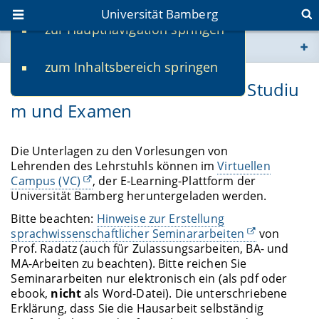
Universität Bamberg
zur Hauptnavigation springen
Sie befinden sich hier:
zum Inhaltsbereich springen
www.uni-bamberg.de
Materialien und Hinweise für Studiu
m und Examen
univis.uni-bamberg.de
fis.uni-bamberg.de
Die Unterlagen zu den Vorlesungen von
Lehrenden des Lehrstuhls können im
Virtuellen
Campus (VC)
, der E-Learning-Plattform der
Universität Bamberg heruntergeladen werden.
Bitte beachten:
Hinweise zur Erstellung
sprachwissenschaftlicher Seminararbeiten
von
Prof. Radatz (auch für Zulassungsarbeiten, BA- und
MA-Arbeiten zu beachten). Bitte reichen Sie
Seminararbeiten nur elektronisch ein (als pdf oder
ebook,
nicht
als Word-Datei). Die unterschriebene
Erklärung, dass Sie die Hausarbeit selbständig