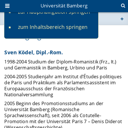
Universität Bamberg
zur Hauptnavigation springen
Sie befinden sich hier:
zum Inhaltsbereich springen
www.uni-bamberg.de
Werdegang
univis.uni-bamberg.de
Sven Ködel, Dipl.-Rom.
fis.uni-bamberg.de
1998-2004 Studium der Diplom-Romanistik (Frz., It.)
und Germanistik in Bamberg, Urbino und Paris
2004-2005 Studienjahr am Institut d’Études politiques
de Paris und Praktikum als Parlamentsassistent im
Europaausschuss der Französischen
Nationalversammlung
2005 Beginn des Promotionsstudiums an der
Universität Bamberg (Romanische
Sprachwissenschaft), seit 2006 als Cotutelle-
Promotion mit der Universität Paris 7 – Denis Diderot
(Wissenschaftsgeschichte)