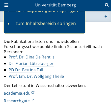
Universität Bamberg
zur Hauptnavigation springen
Sie befinden sich hier:
zum Inhaltsbereich springen
www.uni-bamberg.de
Forschung
univis.uni-bamberg.de
Die Publikationslisten und individuellen
Forschungsschwerpunkte finden Sie unterteilt nach
Personen:
fis.uni-bamberg.de
Prof. Dr. Dina De Rentiis
Dr. Florian Lützelberger
PD Dr. Bettina Full
Prof. Em. Dr. Wolfgang Theile
Der Lehrstuhl in Wissenschaftsnetzwerken:
academia.edu
Researchgate