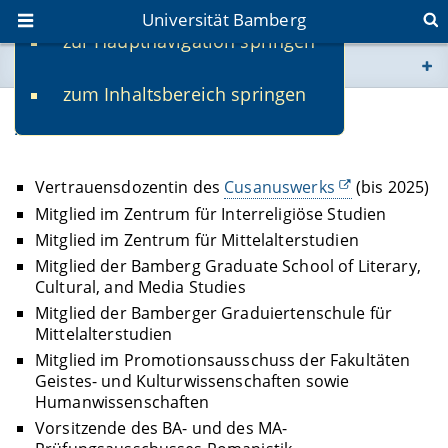
Universität Bamberg
zur Hauptnavigation springen
Sie befinden sich hier:
zum Inhaltsbereich springen
www.uni-bamberg.de
Ämter und Funktionen
univis.uni-bamberg.de
Vertrauensdozentin des
Cusanuswerks
(bis 2025)
fis.uni-bamberg.de
Mitglied im Zentrum für Interreligiöse Studien
Mitglied im Zentrum für Mittelalterstudien
Mitglied der Bamberg Graduate School of Literary,
Cultural, and Media Studies
Mitglied der Bamberger Graduiertenschule für
Mittelalterstudien
Mitglied im Promotionsausschuss der Fakultäten
Geistes- und Kulturwissenschaften sowie
Humanwissenschaften
Vorsitzende des BA- und des MA-