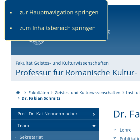
zur Hauptnavigation springen
www.uni-bamberg.de
univis.uni-bamberg.de
fis.u
zum Inhaltsbereich springen
Universität Bamberg
Fakultät Geistes- und Kulturwissenschaften
Professur für Romanische Kultur- 
Fakultäten
Geistes- und Kulturwissenschaften
Institu
Dr. Fabian Schmitz
Dr. F
Prof. Dr. Kai Nonnenmacher
Team
Lehre
Sekretariat
Publikati