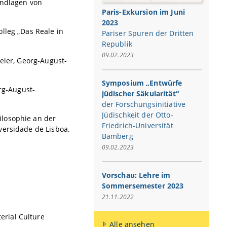
undlagen von
Paris-Exkursion im Juni
2023
lleg „Das Reale in
Pariser Spuren der Dritten
Republik
09.02.2023
Meier, Georg-August-
Symposium „Entwürfe
org-August-
jüdischer Säkularität“
der Forschungsinitiative
Jüdischkeit der Otto-
ilosophie an der
Friedrich-Universität
versidade de Lisboa.
Bamberg
09.02.2023
Vorschau: Lehre im
Sommersemester 2023
21.11.2022
erial Culture
Alle ansehen