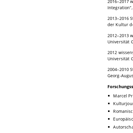
2016–2017 wi
Integration“
2013–2016 St
der Kultur d
2012–2013 wi
Universität 
2012 wissens
Universität 
2004–2010 S
Georg-August
Forschungs
Marcel Pr
Kulturjou
Romanisch
Europäisc
Autorscha