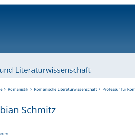
ni-bamberg.de
und Literaturwissenschaft
te
Romanistik
Romanische Literaturwissenschaft
Professur für Rom
abian Schmitz
onen