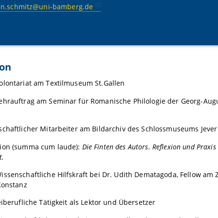
an.schmitz@uni-bamberg.de
son
olontariat am Textilmuseum St.Gallen
ehrauftrag am Seminar für Romanische Philologie der Georg-Augu
schaftlicher Mitarbeiter am Bildarchiv des Schlossmuseums Jever
ion (summa cum laude):
Die Finten des Autors. Reflexion und Praxis
t.
ssenschaftliche Hilfskraft bei Dr. Udith Dematagoda, Fellow am 
Konstanz
eiberufliche Tätigkeit als Lektor und Übersetzer