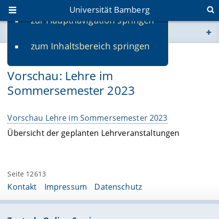
Universität Bamberg
zur Hauptnavigation springen
Sie befinden sich hier:
zum Inhaltsbereich springen
www.uni-bamberg.de
21.11.2022
Vorschau: Lehre im
univis.uni-bamberg.de
Sommersemester 2023
fis.uni-bamberg.de
Vorschau Lehre im Sommersemester 2023
Übersicht der geplanten Lehrveranstaltungen
Seite 12613
Kontakt
Impressum
Datenschutz