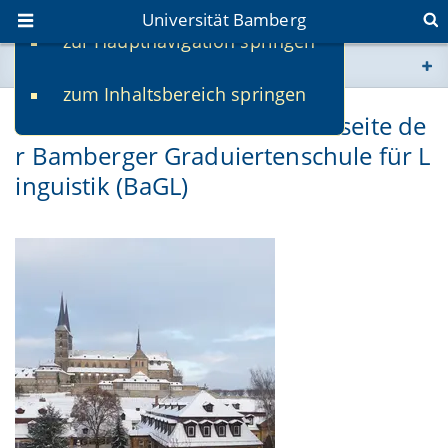
Universität Bamberg
zur Hauptnavigation springen
Sie befinden sich hier:
zum Inhaltsbereich springen
www.uni-bamberg.de
Willkommen auf der Internetseite de
r Bamberger Graduiertenschule für L
univis.uni-bamberg.de
inguistik (BaGL)
fis.uni-bamberg.de